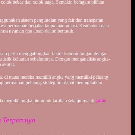
 colok bebas dan colok naga. Semakin beragam pilihan
enggunakan sistem pengundian yang fair dan transparan.
ahwa permainan berjalan tanpa manipulasi. Keamanan data
merasa nyaman dan aman dalam bertaruh.
pemain perlu menggabungkan faktor keberuntungan dengan
statistik keluaran sebelumnya. Dengan menganalisis angka-
 akurat.
a, di mana mereka memilih angka yang memiliki peluang
ap permainan peluang, strategi ini dapat meningkatkan
 memilih angka jitu untuk taruhan selanjutnya di
jari4d
 Terpercaya