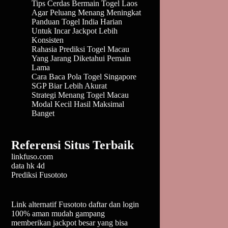
Tips Cerdas Bermain Togel Laos
Agar Peluang Menang Meningkat
Panduan Togel India Harian
Untuk Incar Jackpot Lebih
Konsisten
Rahasia Prediksi Togel Macau
Yang Jarang Diketahui Pemain
Lama
Cara Baca Pola Togel Singapore
SGP Biar Lebih Akurat
Strategi Menang Togel Macau
Modal Kecil Hasil Maksimal
Banget
Referensi Situs Terbaik
linkfuso.com
data hk 4d
Prediksi Fusototo
Link alternatif
Fusototo
daftar dan login
100% aman mudah gampang
memberikan jackpot besar yang bisa