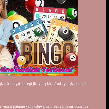
ar berbagai strategi jitu yang bisa Anda gunakan untuk
a variasi pasaran yang ditawarkan. Bandar resmi biasanya