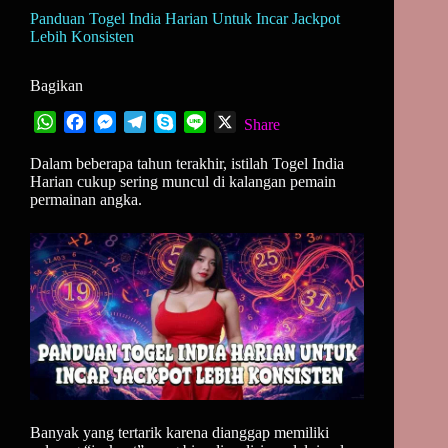
Panduan Togel India Harian Untuk Incar Jackpot
Lebih Konsisten
Bagikan
W
F
M
T
S
L
X
Share
h
a
e
e
k
i
Dalam beberapa tahun terakhir, istilah Togel India
a
c
s
l
y
n
Harian cukup sering muncul di kalangan pemain
t
e
s
e
p
e
permainan angka.
s
b
e
g
e
A
o
n
r
p
o
g
a
p
k
e
m
r
Banyak yang tertarik karena dianggap memiliki