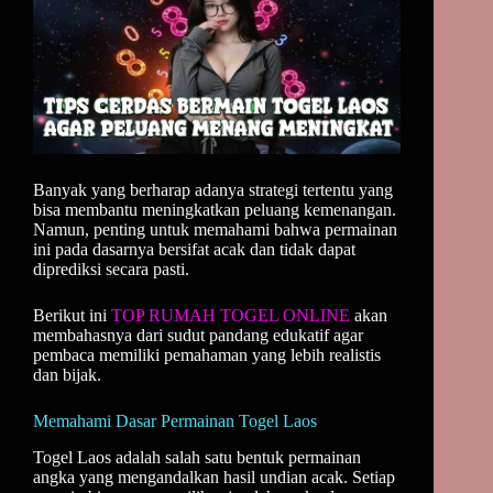
p
k
e
m
r
Banyak yang berharap adanya strategi tertentu yang
bisa membantu meningkatkan peluang kemenangan.
Namun, penting untuk memahami bahwa permainan
ini pada dasarnya bersifat acak dan tidak dapat
diprediksi secara pasti.
Berikut ini
TOP RUMAH TOGEL ONLINE
akan
membahasnya dari sudut pandang edukatif agar
pembaca memiliki pemahaman yang lebih realistis
dan bijak.
Memahami Dasar Permainan Togel Laos
Togel Laos adalah salah satu bentuk permainan
angka yang mengandalkan hasil undian acak. Setiap