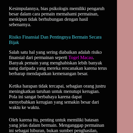
Kesimpulannya, bias psikologis memiliki pengaruh
besar dalam cara pemain memahami permainan,
meskipun tidak berhubungan dengan hasil
sebenarnya.
Risiko Finansial Dan Pentingnya Bermain Secara
Bijak
Salah satu hal yang sering diabaikan adalah risiko
finansial dari permainan seperti
Togel Macau
.
Banyak pemain yang menghabiskan lebih banyak
uang daripada yang mereka rencanakan karena terus
berharap mendapatkan kemenangan besar.
Ketika harapan tidak tercapai, sebagian orang justru
meningkatkan taruhan untuk menutupi kerugian.
Pola ini sangat berbahaya karena dapat
menyebabkan kerugian yang semakin besar dari
waktu ke waktu.
Oleh karena itu, penting untuk memiliki batasan
yang jelas dalam bermain. Menganggap permainan
ini sebagai hiburan, bukan sumber penghasilan,