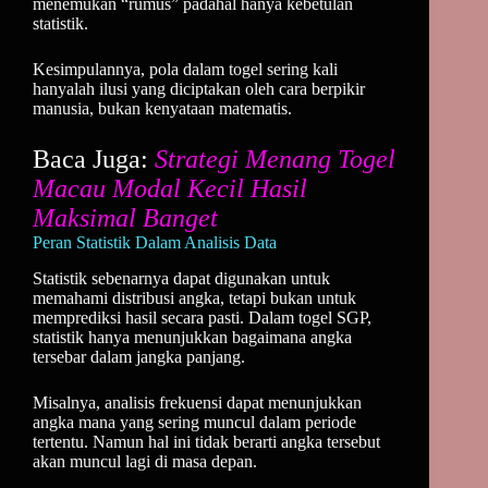
menemukan “rumus” padahal hanya kebetulan
statistik.
Kesimpulannya, pola dalam togel sering kali
hanyalah ilusi yang diciptakan oleh cara berpikir
manusia, bukan kenyataan matematis.
Baca Juga:
Strategi Menang Togel
Macau Modal Kecil Hasil
Maksimal Banget
Peran Statistik Dalam Analisis Data
Statistik sebenarnya dapat digunakan untuk
memahami distribusi angka, tetapi bukan untuk
memprediksi hasil secara pasti. Dalam togel SGP,
statistik hanya menunjukkan bagaimana angka
tersebar dalam jangka panjang.
Misalnya, analisis frekuensi dapat menunjukkan
angka mana yang sering muncul dalam periode
tertentu. Namun hal ini tidak berarti angka tersebut
akan muncul lagi di masa depan.