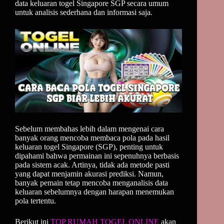
data keluaran togel Singapore SGP secara umum
t
e
s
e
p
e
untuk analisis sederhana dan informasi saja.
s
b
e
g
e
A
o
n
r
p
o
g
a
p
k
e
m
r
Sebelum membahas lebih dalam mengenai cara
banyak orang mencoba membaca pola pada hasil
keluaran togel Singapore (SGP), penting untuk
dipahami bahwa permainan ini sepenuhnya berbasis
pada sistem acak. Artinya, tidak ada metode pasti
yang dapat menjamin akurasi prediksi. Namun,
banyak pemain tetap mencoba menganalisis data
keluaran sebelumnya dengan harapan menemukan
pola tertentu.
Berikut ini
TOP RUMAH TOGEL ONLINE
akan