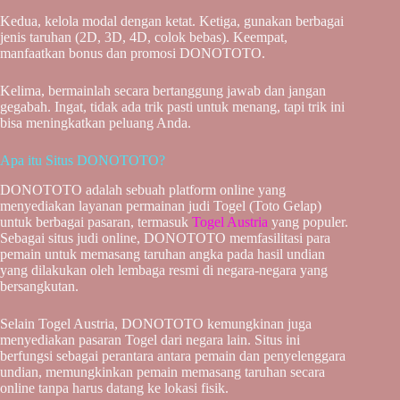
r
Kedua, kelola modal dengan ketat. Ketiga, gunakan berbagai
jenis taruhan (2D, 3D, 4D, colok bebas). Keempat,
manfaatkan bonus dan promosi DONOTOTO.
Kelima, bermainlah secara bertanggung jawab dan jangan
gegabah. Ingat, tidak ada trik pasti untuk menang, tapi trik ini
bisa meningkatkan peluang Anda.
Apa itu Situs DONOTOTO?
DONOTOTO adalah sebuah platform online yang
menyediakan layanan permainan judi Togel (Toto Gelap)
untuk berbagai pasaran, termasuk
Togel Austria
yang populer.
Sebagai situs judi online, DONOTOTO memfasilitasi para
pemain untuk memasang taruhan angka pada hasil undian
yang dilakukan oleh lembaga resmi di negara-negara yang
bersangkutan.
Selain Togel Austria, DONOTOTO kemungkinan juga
menyediakan pasaran Togel dari negara lain. Situs ini
berfungsi sebagai perantara antara pemain dan penyelenggara
undian, memungkinkan pemain memasang taruhan secara
online tanpa harus datang ke lokasi fisik.