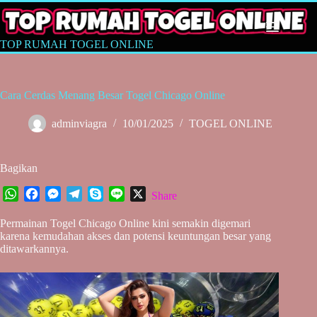
Skip
to
content
TOP RUMAH TOGEL ONLINE
Cara Cerdas Menang Besar Togel Chicago Online
adminviagra
10/01/2025
TOGEL ONLINE
Bagikan
W
F
M
T
S
L
X
Share
h
a
e
e
k
i
Permainan Togel Chicago Online kini semakin digemari
a
c
s
l
y
n
karena kemudahan akses dan potensi keuntungan besar yang
t
e
s
e
p
e
ditawarkannya.
s
b
e
g
e
A
o
n
r
p
o
g
a
p
k
e
m