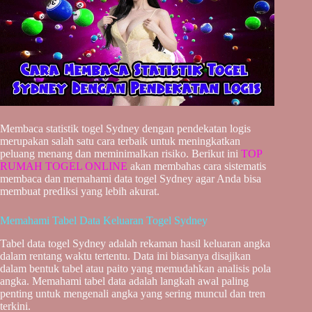
r
Membaca statistik togel Sydney dengan pendekatan logis
merupakan salah satu cara terbaik untuk meningkatkan
peluang menang dan meminimalkan risiko. Berikut ini
TOP
RUMAH TOGEL ONLINE
akan membahas cara sistematis
membaca dan memahami data togel Sydney agar Anda bisa
membuat prediksi yang lebih akurat.
Memahami Tabel Data Keluaran Togel Sydney
Tabel data togel Sydney adalah rekaman hasil keluaran angka
dalam rentang waktu tertentu. Data ini biasanya disajikan
dalam bentuk tabel atau paito yang memudahkan analisis pola
angka. Memahami tabel data adalah langkah awal paling
penting untuk mengenali angka yang sering muncul dan tren
terkini.