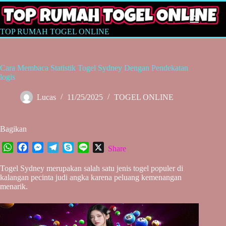
Skip
to
content
TOP RUMAH TOGEL ONLINE
Cara Membaca Statistik Togel Sydney Dengan Pendekatan
logis
Lucas
11/25/2025
TOGEL ONLINE
Bagikan
W
F
M
T
S
L
X
Share
h
a
e
e
k
i
Togel Sydney merupakan salah satu jenis togel populer di
a
c
s
l
y
n
kalangan pecinta judi angka karena peluang kemenangan
t
e
s
e
p
e
menarik.
s
b
e
g
e
A
o
n
r
p
o
g
a
p
k
e
m