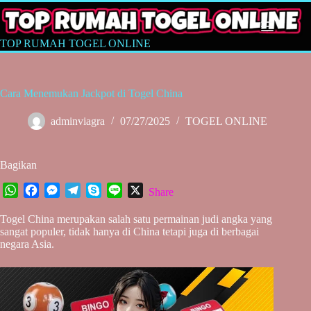
Skip
to
content
TOP RUMAH TOGEL ONLINE
Cara Menemukan Jackpot di Togel China
adminviagra
07/27/2025
TOGEL ONLINE
Bagikan
W
F
M
T
S
L
X
Share
h
a
e
e
k
i
Togel China merupakan salah satu permainan judi angka yang
a
c
s
l
y
n
sangat populer, tidak hanya di China tetapi juga di berbagai
t
e
s
e
p
e
negara Asia.
s
b
e
g
e
A
o
n
r
p
o
g
a
p
k
e
m