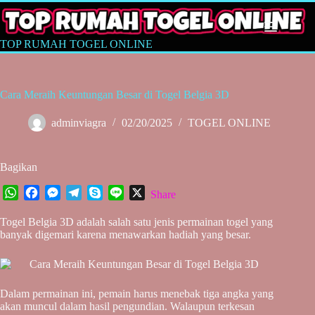
Skip
to
content
TOP RUMAH TOGEL ONLINE
Cara Meraih Keuntungan Besar di Togel Belgia 3D
adminviagra
02/20/2025
TOGEL ONLINE
Bagikan
W
F
M
T
S
L
X
Share
h
a
e
e
k
i
Togel Belgia 3D adalah salah satu jenis permainan togel yang
a
c
s
l
y
n
banyak digemari karena menawarkan hadiah yang besar.
t
e
s
e
p
e
s
b
e
g
e
A
o
n
r
p
o
g
a
Dalam permainan ini, pemain harus menebak tiga angka yang
p
k
e
m
akan muncul dalam hasil pengundian. Walaupun terkesan