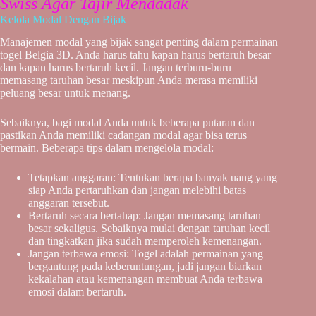
Swiss Agar Tajir Mendadak
Kelola Modal Dengan Bijak
Manajemen modal yang bijak sangat penting dalam permainan
togel Belgia 3D. Anda harus tahu kapan harus bertaruh besar
dan kapan harus bertaruh kecil. Jangan terburu-buru
memasang taruhan besar meskipun Anda merasa memiliki
peluang besar untuk menang.
Sebaiknya, bagi modal Anda untuk beberapa putaran dan
pastikan Anda memiliki cadangan modal agar bisa terus
bermain. Beberapa tips dalam mengelola modal:
Tetapkan anggaran: Tentukan berapa banyak uang yang
siap Anda pertaruhkan dan jangan melebihi batas
anggaran tersebut.
Bertaruh secara bertahap: Jangan memasang taruhan
besar sekaligus. Sebaiknya mulai dengan taruhan kecil
dan tingkatkan jika sudah memperoleh kemenangan.
Jangan terbawa emosi: Togel adalah permainan yang
bergantung pada keberuntungan, jadi jangan biarkan
kekalahan atau kemenangan membuat Anda terbawa
emosi dalam bertaruh.