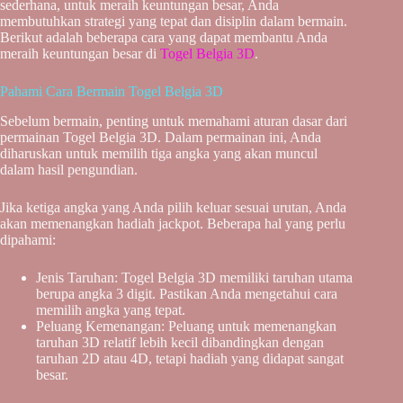
r
sederhana, untuk meraih keuntungan besar, Anda
membutuhkan strategi yang tepat dan disiplin dalam bermain.
Berikut adalah beberapa cara yang dapat membantu Anda
meraih keuntungan besar di
Togel Belgia 3D
.
Pahami Cara Bermain Togel Belgia 3D
Sebelum bermain, penting untuk memahami aturan dasar dari
permainan Togel Belgia 3D. Dalam permainan ini, Anda
diharuskan untuk memilih tiga angka yang akan muncul
dalam hasil pengundian.
Jika ketiga angka yang Anda pilih keluar sesuai urutan, Anda
akan memenangkan hadiah jackpot. Beberapa hal yang perlu
dipahami:
Jenis Taruhan: Togel Belgia 3D memiliki taruhan utama
berupa angka 3 digit. Pastikan Anda mengetahui cara
memilih angka yang tepat.
Peluang Kemenangan: Peluang untuk memenangkan
taruhan 3D relatif lebih kecil dibandingkan dengan
taruhan 2D atau 4D, tetapi hadiah yang didapat sangat
besar.