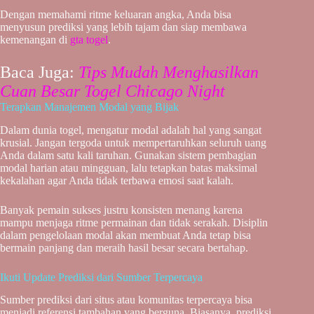
Dengan memahami ritme keluaran angka, Anda bisa
menyusun prediksi yang lebih tajam dan siap membawa
kemenangan di
gta togel
.
Baca Juga:
Tips Mudah Menghasilkan
Cuan Besar Togel Chicago Night
Terapkan Manajemen Modal yang Bijak
Dalam dunia togel, mengatur modal adalah hal yang sangat
krusial. Jangan tergoda untuk mempertaruhkan seluruh uang
Anda dalam satu kali taruhan. Gunakan sistem pembagian
modal harian atau mingguan, lalu tetapkan batas maksimal
kekalahan agar Anda tidak terbawa emosi saat kalah.
Banyak pemain sukses justru konsisten menang karena
mampu menjaga ritme permainan dan tidak serakah. Disiplin
dalam pengelolaan modal akan membuat Anda tetap bisa
bermain panjang dan meraih hasil besar secara bertahap.
Ikuti Update Prediksi dari Sumber Terpercaya
Sumber prediksi dari situs atau komunitas terpercaya bisa
menjadi referensi tambahan yang berguna. Biasanya, prediksi