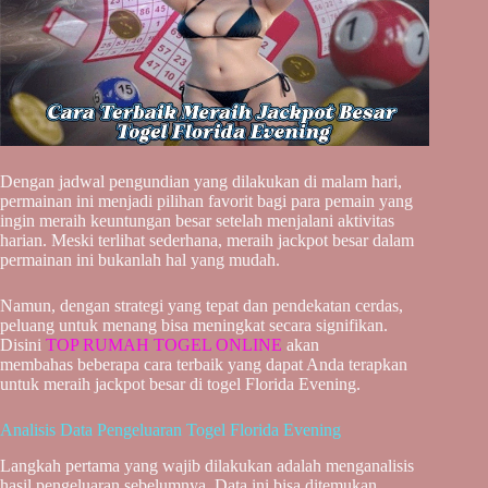
r
Dengan jadwal pengundian yang dilakukan di malam hari,
permainan ini menjadi pilihan favorit bagi para pemain yang
ingin meraih keuntungan besar setelah menjalani aktivitas
harian. Meski terlihat sederhana, meraih jackpot besar dalam
permainan ini bukanlah hal yang mudah.
Namun, dengan strategi yang tepat dan pendekatan cerdas,
peluang untuk menang bisa meningkat secara signifikan.
Disini
TOP RUMAH TOGEL ONLINE
akan
membahas beberapa cara terbaik yang dapat Anda terapkan
untuk meraih jackpot besar di togel Florida Evening.
Analisis Data Pengeluaran Togel Florida Evening
Langkah pertama yang wajib dilakukan adalah menganalisis
hasil pengeluaran sebelumnya. Data ini bisa ditemukan