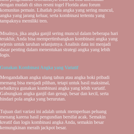
dengan mudah di situs resmi togel Florida atau forum
komunitas pemain. Lihatlah pola angka yang sering muncul,
angka yang jarang keluar, serta kombinasi tertentu yang
tampaknya memiliki tren.
Misalnya, jika angka ganjil sering muncul dalam beberapa hari
terakhir, Anda bisa mempertimbangkan kombinasi angka yang
sejenis untuk taruhan selanjutnya. Analisis data ini menjadi
dasar penting dalam menentukan strategi angka yang lebih
logis.
Gunakan Kombinasi Angka yang Variatif
Mengandalkan angka ulang tahun atau angka hoki pribadi
memang bisa menjadi pilihan, tetapi untuk hasil maksimal,
sebaiknya gunakan kombinasi angka yang lebih variatif.
Gabungkan angka ganjil dan genap, besar dan kecil, serta
hindari pola angka yang berurutan.
Tujuan dari variasi ini adalah untuk memperluas peluang
menang karena hasil pengundian bersifat acak. Semakin
kreatif dan logis kombinasi angka Anda, semakin besar
kemungkinan meraih jackpot besar.