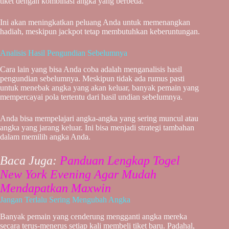
tiket dengan kombinasi angka yang berbeda.
Ini akan meningkatkan peluang Anda untuk memenangkan
hadiah, meskipun jackpot tetap membutuhkan keberuntungan.
Analisis Hasil Pengundian Sebelumnya
Cara lain yang bisa Anda coba adalah menganalisis hasil
pengundian sebelumnya. Meskipun tidak ada rumus pasti
untuk menebak angka yang akan keluar, banyak pemain yang
mempercayai pola tertentu dari hasil undian sebelumnya.
Anda bisa mempelajari angka-angka yang sering muncul atau
angka yang jarang keluar. Ini bisa menjadi strategi tambahan
dalam memilih angka Anda.
Baca Juga:
Panduan Lengkap Togel
New York Evening Agar Mudah
Mendapatkan Maxwin
Jangan Terlalu Sering Mengubah Angka
Banyak pemain yang cenderung mengganti angka mereka
secara terus-menerus setiap kali membeli tiket baru. Padahal,