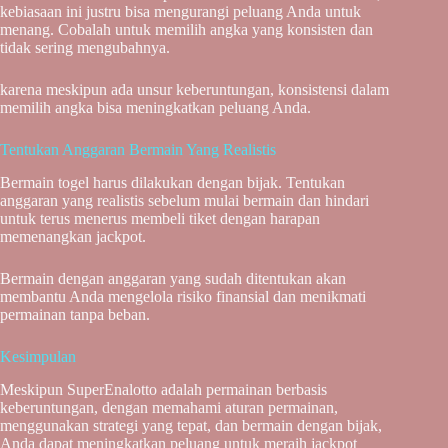
kebiasaan ini justru bisa mengurangi peluang Anda untuk
menang. Cobalah untuk memilih angka yang konsisten dan
tidak sering mengubahnya.
karena meskipun ada unsur keberuntungan, konsistensi dalam
memilih angka bisa meningkatkan peluang Anda.
Tentukan Anggaran Bermain Yang Realistis
Bermain togel harus dilakukan dengan bijak. Tentukan
anggaran yang realistis sebelum mulai bermain dan hindari
untuk terus menerus membeli tiket dengan harapan
memenangkan jackpot.
Bermain dengan anggaran yang sudah ditentukan akan
membantu Anda mengelola risiko finansial dan menikmati
permainan tanpa beban.
Kesimpulan
Meskipun SuperEnalotto adalah permainan berbasis
keberuntungan, dengan memahami aturan permainan,
menggunakan strategi yang tepat, dan bermain dengan bijak,
Anda dapat meningkatkan peluang untuk meraih jackpot