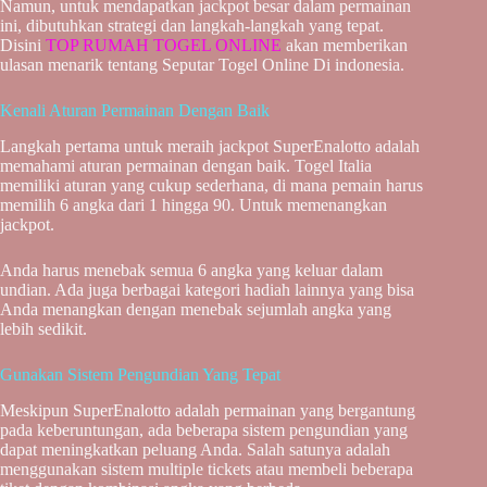
r
Namun, untuk mendapatkan jackpot besar dalam permainan
ini, dibutuhkan strategi dan langkah-langkah yang tepat.
Disini
TOP RUMAH TOGEL ONLINE
akan memberikan
ulasan menarik tentang Seputar Togel Online Di indonesia.
Kenali Aturan Permainan Dengan Baik
Langkah pertama untuk meraih jackpot SuperEnalotto adalah
memahami aturan permainan dengan baik. Togel Italia
memiliki aturan yang cukup sederhana, di mana pemain harus
memilih 6 angka dari 1 hingga 90. Untuk memenangkan
jackpot.
Anda harus menebak semua 6 angka yang keluar dalam
undian. Ada juga berbagai kategori hadiah lainnya yang bisa
Anda menangkan dengan menebak sejumlah angka yang
lebih sedikit.
Gunakan Sistem Pengundian Yang Tepat
Meskipun SuperEnalotto adalah permainan yang bergantung
pada keberuntungan, ada beberapa sistem pengundian yang
dapat meningkatkan peluang Anda. Salah satunya adalah
menggunakan sistem multiple tickets atau membeli beberapa