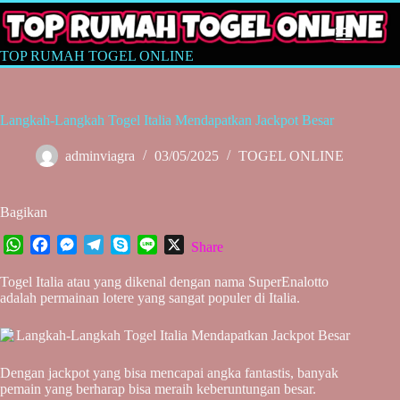
Skip
to
content
TOP RUMAH TOGEL ONLINE
Langkah-Langkah Togel Italia Mendapatkan Jackpot Besar
adminviagra
03/05/2025
TOGEL ONLINE
Bagikan
W
F
M
T
S
L
X
Share
h
a
e
e
k
i
Togel Italia atau yang dikenal dengan nama SuperEnalotto
a
c
s
l
y
n
adalah permainan lotere yang sangat populer di Italia.
t
e
s
e
p
e
s
b
e
g
e
A
o
n
r
p
o
g
a
Dengan jackpot yang bisa mencapai angka fantastis, banyak
p
k
e
m
pemain yang berharap bisa meraih keberuntungan besar.