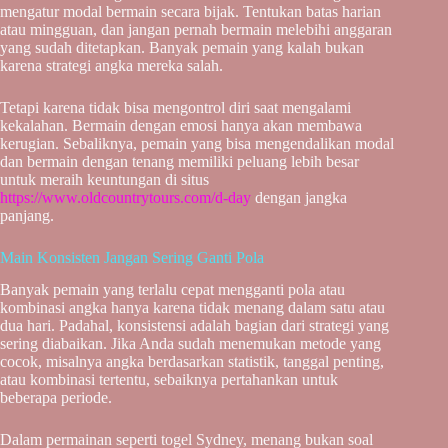
mengatur modal bermain secara bijak. Tentukan batas harian
atau mingguan, dan jangan pernah bermain melebihi anggaran
yang sudah ditetapkan. Banyak pemain yang kalah bukan
karena strategi angka mereka salah.
Tetapi karena tidak bisa mengontrol diri saat mengalami
kekalahan. Bermain dengan emosi hanya akan membawa
kerugian. Sebaliknya, pemain yang bisa mengendalikan modal
dan bermain dengan tenang memiliki peluang lebih besar
untuk meraih keuntungan di situs
https://www.oldcountrytours.com/d-day
dengan jangka
panjang.
Main Konsisten Jangan Sering Ganti Pola
Banyak pemain yang terlalu cepat mengganti pola atau
kombinasi angka hanya karena tidak menang dalam satu atau
dua hari. Padahal, konsistensi adalah bagian dari strategi yang
sering diabaikan. Jika Anda sudah menemukan metode yang
cocok, misalnya angka berdasarkan statistik, tanggal penting,
atau kombinasi tertentu, sebaiknya pertahankan untuk
beberapa periode.
Dalam permainan seperti togel Sydney, menang bukan soal