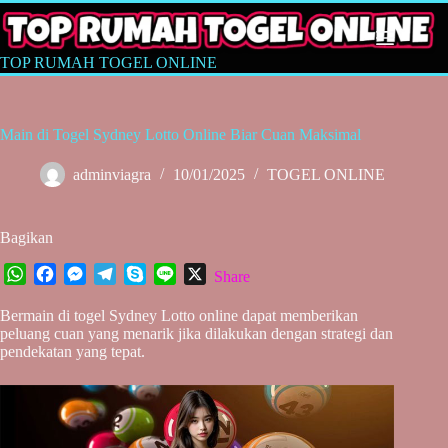
Skip
to
content
TOP RUMAH TOGEL ONLINE
Main di Togel Sydney Lotto Online Biar Cuan Maksimal
adminviagra
10/01/2025
TOGEL ONLINE
Bagikan
W
F
M
T
S
L
X
Share
h
a
e
e
k
i
Bermain di togel Sydney Lotto online dapat memberikan
a
c
s
l
y
n
peluang cuan yang menarik jika dilakukan dengan strategi dan
t
e
s
e
p
e
pendekatan yang tepat.
s
b
e
g
e
A
o
n
r
p
o
g
a
p
k
e
m