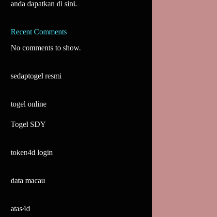
anda dapatkan di sini.
Recent Comments
No comments to show.
sedaptogel resmi
togel online
Togel SDY
token4d login
data macau
atas4d