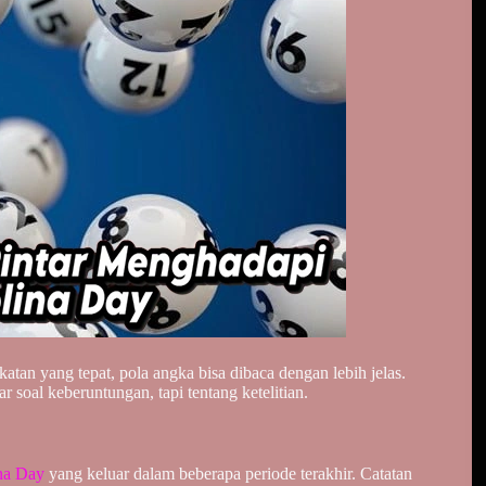
an yang tepat, pola angka bisa dibaca dengan lebih jelas.
soal keberuntungan, tapi tentang ketelitian.
na Day
yang keluar dalam beberapa periode terakhir. Catatan