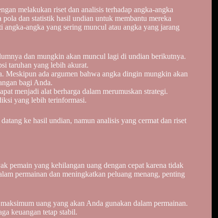
engan melakukan riset dan analisis terhadap angka-angka
 pola dan statistik hasil undian untuk membantu mereka
i angka-angka yang sering muncul atau angka yang jarang
lumnya dan mungkin akan muncul lagi di undian berikutnya.
 taruhan yang lebih akurat.
a. Meskipun ada argumen bahwa angka dingin mungkin akan
bangan bagi Anda.
apat menjadi alat berharga dalam merumuskan strategi.
ksi yang lebih terinformasi.
datang ke hasil undian, namun analisis yang cermat dan riset
ak pemain yang kehilangan uang dengan cepat karena tidak
 dalam permainan dan meningkatkan peluang menang, penting
h maksimum uang yang akan Anda gunakan dalam permainan.
ga keuangan tetap stabil.