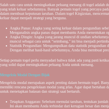
Salah satu cara untuk meningkatkan peluang menang di togel adalah d
yang telah keluar sebelumnya. Banyak pemain togel yang percaya pada
dalam membuat keputusan taruhan. Dalam togel Kirgizstan, mencermat
keluar dapat menjadi strategi yang berguna.
Angka Panas: Angka yang sering keluar dalam pengundian sebe
Menganalisis angka panas dapat membantu Anda menentukan opsi
Angka Dingin: Angka yang jarang muncul di undian sebelumny
muncul sebagai cara untuk “seimbang,” ini bisa menjadi pertim
Statistik Pengundian: Mengumpulkan data statistik pengundian d
Dengan melihat hasil-hasil sebelumnya, Anda bisa membuat predi
Setiap pemain togel perlu menyadari bahwa tidak ada yang pasti ketika 
yang solid dapat meningkatkan peluang Anda untuk menang.
Mengelola Modal Dengan Bijak
Mengelola modal merupakan aspek penting dalam bermain togel. Bany
memiliki rencana pengelolaan modal yang jelas. Agar dapat bertahan
untuk menetapkan batasan dan strategi saat bertaruh.
Tetapkan Anggaran: Sebelum memulai taruhan, tentukan jumla
Ini akan membantu Anda terhindar dari kerugian besar dan menja