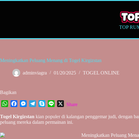
Skip
to
content
TOP RU
Meningkatkan Peluang Menang di Togel Kirgizstan
adminviagra
01/20/2025
TOGEL ONLINE
Bagikan
W
F
M
T
S
L
X
Share
h
a
e
e
k
i
Togel Kirgizstan
kian populer di kalangan penggemar judi, dengan b
a
c
s
l
y
n
peluang mereka dalam permainan ini.
t
e
s
e
p
e
s
b
e
g
e
A
o
n
r