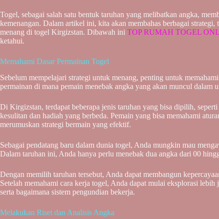
p
o
g
a
Togel, sebagai salah satu bentuk taruhan yang melibatkan angka, membe
p
k
e
m
kemenangan. Dalam artikel ini, kita akan membahas berbagai strategi
r
menang di togel Kirgizstan. Dibawah ini
TOP RUMAH TOGEL ONL
ketahui.
Memahami Dasar Permainan Togel
Sebelum mempelajari strategi untuk menang, penting untuk memahami t
permainan di mana pemain menebak angka yang akan muncul dalam u
Di Kirgizstan, terdapat beberapa jenis taruhan yang bisa dipilih, sepe
kesulitan dan hadiah yang berbeda. Pemain yang bisa memahami aturan
merumuskan strategi bermain yang efektif.
Sebagai pendatang baru dalam dunia togel, Anda mungkin mau mengawal
Dalam taruhan ini, Anda hanya perlu menebak dua angka dari 00 hing
Dengan memilih taruhan tersebut, Anda dapat membangun kepercayaan 
Setelah memahami cara kerja togel, Anda dapat mulai eksplorasi lebih
serta bagaimana sistem pengundian bekerja.
Melakukan Riset dan Analisis Angka