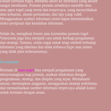
Dalam bermain togel, memiliki akses ke informasi yang akurat
sangat membantu. Pemain pemula sebaiknya memilih situs
atau agen togel yang resmi dan terpercaya, yang menyediakan
data keluaran, aturan permainan, dan tips yang valid.
Menggunakan sumber informasi resmi dapat meminimalkan
risiko penipuan dan kesalahan informasi.
Selain itu, mengikuti forum atau komunitas pemain togel
Venezuela juga bisa menjadi cara untuk berbagi pengalaman
dan strategi. Namun, selalu ingat untuk tetap selektif terhadap
informasi yang diterima dan tidak terbawa hype atau rumor
yang tidak jelas kebenarannya.
Kesimpulan
Bermain di
asen togel
bisa menjadi pengalaman yang
menyenangkan bagi pemula, asalkan dilakukan dengan
pengetahuan, strategi, dan disiplin yang tepat. Memahami
aturan, menetapkan anggaran, mengguakan strategi sederhana,
dan memanfaatkan sumber informasi terpercaya adalah kunci
untuk bermain dengan aman.