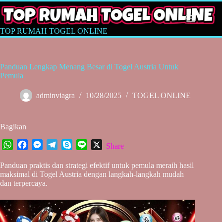
Skip
to
content
TOP RUMAH TOGEL ONLINE
Panduan Lengkap Menang Besar di Togel Austria Untuk
Pemula
adminviagra
10/28/2025
TOGEL ONLINE
Bagikan
W
F
M
T
S
L
X
Share
h
a
e
e
k
i
Panduan praktis dan strategi efektif untuk pemula meraih hasil
a
c
s
l
y
n
maksimal di Togel Austria dengan langkah-langkah mudah
t
e
s
e
p
e
dan terpercaya.
s
b
e
g
e
A
o
n
r
p
o
g
a
p
k
e
m