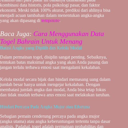
kombinasi data historis, pola psikologi pasar, dan faktor
ekonomi. Meski tidak 100% akurat, prediksi dari ahlinya bisa
menjadi acuan tambahan dalam menentukan angka-angka
yang akan dipasang di
tempototo
.
Baca Juga:
Cara Menggunakan Data
Togel Bahrain Untuk Menang
Batasi Angka yang Dipilih dan Kelola Modal
Dalam permainan togel, disiplin sangat penting. Sebaiknya,
tentukan batas maksimal angka yang akan Anda pasang dan
jangan terlalu terbawa emosi saat mengalami kekalahan.
Kelola modal secara bijak dan hindari memasang uang dalam
jumlah besar hanya untuk mengejar kekalahan. Dengan
membatasi jumlah angka dan modal, Anda bisa tetap fokus
dan tidak mudah terbawa arus emosi saat melakukan taruhan.
Hindari Percaya Pada Angka Mujor atau Efortuna
Sebagian pemain cenderung percaya pada angka mujor
(angka utama) atau angka keberuntungan tertentu tanpa dasar
analisis. Padahal, togel adalah permainan probabilitas dan