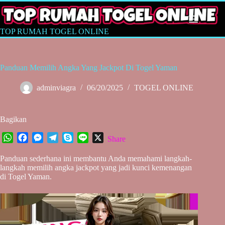
Skip
to
content
TOP RUMAH TOGEL ONLINE
Panduan Memilih Angka Yang Jackpot Di Togel Yaman
adminviagra
06/20/2025
TOGEL ONLINE
Bagikan
W
F
M
T
S
L
X
Share
h
a
e
e
k
i
Panduan sederhana ini membantu Anda memahami langkah-
a
c
s
l
y
n
langkah memilih angka jackpot yang jadi kunci kemenangan
t
e
s
e
p
e
di Togel Yaman.
s
b
e
g
e
A
o
n
r
p
o
g
a
p
k
e
m