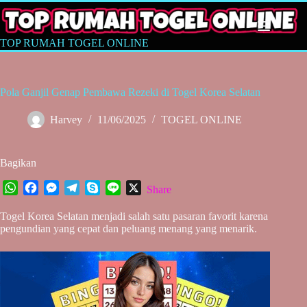
Skip
to
content
TOP RUMAH TOGEL ONLINE
Pola Ganjil Genap Pembawa Rezeki di Togel Korea Selatan
Harvey
11/06/2025
TOGEL ONLINE
Bagikan
W
F
M
T
S
L
X
Share
h
a
e
e
k
i
Togel Korea Selatan menjadi salah satu pasaran favorit karena
a
c
s
l
y
n
pengundian yang cepat dan peluang menang yang menarik.
t
e
s
e
p
e
s
b
e
g
e
A
o
n
r
p
o
g
a
p
k
e
m