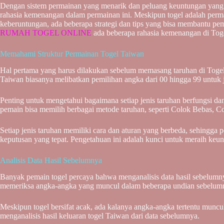
Dengan sistem permainan yang menarik dan peluang keuntungan yan
p
o
g
a
rahasia kemenangan dalam permainan ini. Meskipun togel adalah perm
p
k
e
m
keberuntungan, ada beberapa strategi dan tips yang bisa membantu 
r
RUMAH TOGEL ONLINE
ada beberapa rahasia kemenangan di Toge
Memahami Struktur Permainan Togel Taiwan
Hal pertama yang harus dilakukan sebelum memasang taruhan di Toge
Taiwan biasanya melibatkan pemilihan angka dari 00 hingga 99 untuk 
Penting untuk mengetahui bagaimana setiap jenis taruhan berfungsi da
pemain bisa memilih berbagai metode taruhan, seperti Colok Bebas, Col
Setiap jenis taruhan memiliki cara dan aturan yang berbeda, sehingg
keputusan yang tepat. Pengetahuan ini adalah kunci untuk meraih keun
Analisis Data Hasil Sebelumnya
Banyak pemain togel percaya bahwa menganalisis data hasil sebelu
memeriksa angka-angka yang muncul dalam beberapa undian sebelumny
Meskipun togel bersifat acak, ada kalanya angka-angka tertentu muncul
menganalisis hasil keluaran togel Taiwan dari data sebelumnya.