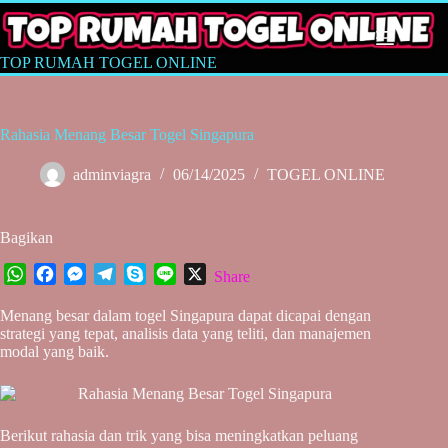
Skip
to
content
TOP RUMAH TOGEL ONLINE
Rahasia Menang Besar Togel Singapura
adminviagra
06/14/2025
TOGEL ONLINE
Bagikan
W
F
M
T
S
L
X
Share
h
a
e
e
k
i
Menang besar dalam togel Singapura dapat dicapai dengan
a
c
s
l
y
n
strategi yang tepat, analisis data yang teliti, dan manajemen
t
e
s
e
p
e
modal yang baik.
s
b
e
g
e
A
o
n
r
p
o
g
a
p
k
e
m
Berikut rahasia dan trik yang bisa meningkatkan peluang