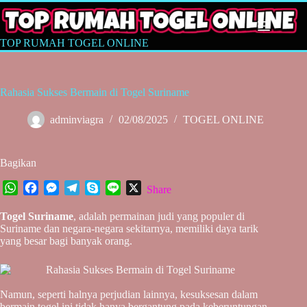
Skip
to
content
TOP RUMAH TOGEL ONLINE
Rahasia Sukses Bermain di Togel Suriname
adminviagra
02/08/2025
TOGEL ONLINE
Bagikan
W
F
M
T
S
L
X
Share
h
a
e
e
k
i
Togel Suriname
, adalah permainan judi yang populer di
a
c
s
l
y
n
Suriname dan negara-negara sekitarnya, memiliki daya tarik
t
e
s
e
p
e
yang besar bagi banyak orang.
s
b
e
g
e
A
o
n
r
p
o
g
a
p
k
e
m
Namun, seperti halnya perjudian lainnya, kesuksesan dalam
bermain togel ini tidak hanya bergantung pada keberuntungan