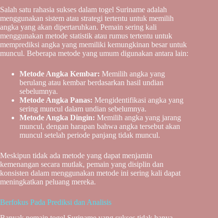
Salah satu rahasia sukses dalam togel Suriname adalah
menggunakan sistem atau strategi tertentu untuk memilih
angka yang akan dipertaruhkan. Pemain sering kali
menggunakan metode statistik atau rumus tertentu untuk
memprediksi angka yang memiliki kemungkinan besar untuk
muncul. Beberapa metode yang umum digunakan antara lain:
Metode Angka Kembar:
Memilih angka yang
berulang atau kembar berdasarkan hasil undian
sebelumnya.
Metode Angka Panas:
Mengidentifikasi angka yang
sering muncul dalam undian sebelumnya.
Metode Angka Dingin:
Memilih angka yang jarang
muncul, dengan harapan bahwa angka tersebut akan
muncul setelah periode panjang tidak muncul.
Meskipun tidak ada metode yang dapat menjamin
kemenangan secara mutlak, pemain yang disiplin dan
konsisten dalam menggunakan metode ini sering kali dapat
meningkatkan peluang mereka.
Berfokus Pada Prediksi dan Analisis
Banyak pemain togel Suriname yang sukses tidak hanya