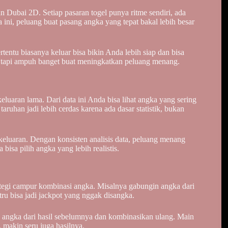
 Dubai 2D. Setiap pasaran togel punya ritme sendiri, ada
ini, peluang buat pasang angka yang tepat bakal lebih besar
rtentu biasanya keluar bisa bikin Anda lebih siap dan bisa
ana tapi ampuh banget buat meningkatkan peluang menang.
eluaran lama. Dari data ini Anda bisa lihat angka yang sering
aruhan jadi lebih cerdas karena ada dasar statistik, bukan
 keluaran. Dengan konsisten analisis data, peluang menang
isa pilih angka yang lebih realistis.
ategi campur kombinasi angka. Misalnya gabungin angka dari
ru bisa jadi jackpot yang nggak disangka.
 angka dari hasil sebelumnya dan kombinasikan ulang. Main
, makin seru juga hasilnya.