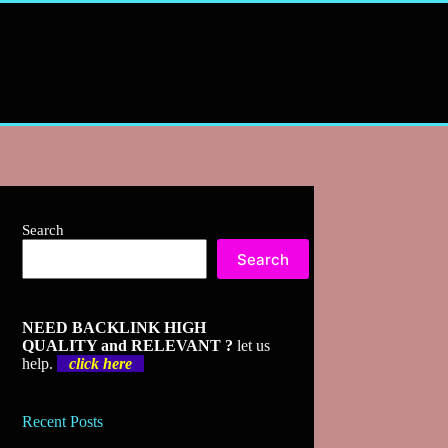
Search
Search
NEED BACKLINK HIGH
QUALITY and RELEVANT ?
let us
help.
click here
Recent Posts