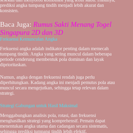
prediksi angka tumpang tindih menjadi lebih akurat dan
konsisten.
Baca Juga:
Rumus Sakti Menang Togel
Singapura 2D dan 3D
Frekuensi Kemunculan Angka
Frekuensi angka adalah indikator penting dalam memecah
tumpang tindih. Angka yang sering muncul dalam beberapa
periode cenderung membentuk pola dominan dan layak
diprioritaskan.
Namun, angka dengan frekuensi rendah juga perlu
diperhitungkan. Kadang angka ini menjadi pemutus pola atau
muncul secara mengejutkan, sehingga tetap relevan dalam
strategi.
Strategi Gabungan untuk Hasil Maksimal
Menggabungkan analisis pola, rotasi, dan frekuensi
menghasilkan strategi yang komprehensif. Pemain dapat
menentukan angka utama dan cadangan secara sistematis,
sehingga prediksi tumpang tindih lebih efektif.