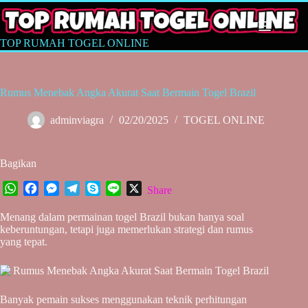
Skip
to
content
TOP RUMAH TOGEL ONLINE
Rumus Menebak Angka Akurat Saat Bermain Togel Brazil
adminviagra
02/20/2025
TOGEL ONLINE
Bagikan
W
F
M
T
S
L
X
Share
h
a
e
e
k
i
Menang dalam permainan togel Brazil bukan hanya soal
a
c
s
l
y
n
keberuntungan, tetapi juga memerlukan strategi dan rumus
t
e
s
e
p
e
yang tepat.
s
b
e
g
e
A
o
n
r
p
o
g
a
p
k
e
m
Banyak pemain sukses menggunakan teknik perhitungan