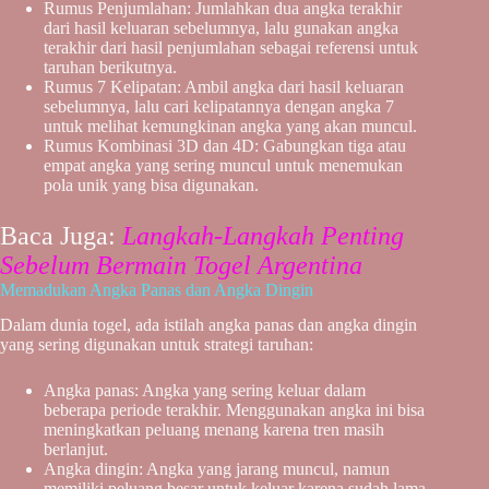
Rumus Penjumlahan: Jumlahkan dua angka terakhir
dari hasil keluaran sebelumnya, lalu gunakan angka
terakhir dari hasil penjumlahan sebagai referensi untuk
taruhan berikutnya.
Rumus 7 Kelipatan: Ambil angka dari hasil keluaran
sebelumnya, lalu cari kelipatannya dengan angka 7
untuk melihat kemungkinan angka yang akan muncul.
Rumus Kombinasi 3D dan 4D: Gabungkan tiga atau
empat angka yang sering muncul untuk menemukan
pola unik yang bisa digunakan.
Baca Juga:
Langkah-Langkah Penting
Sebelum Bermain Togel Argentina
Memadukan Angka Panas dan Angka Dingin
Dalam dunia togel, ada istilah angka panas dan angka dingin
yang sering digunakan untuk strategi taruhan:
Angka panas: Angka yang sering keluar dalam
beberapa periode terakhir. Menggunakan angka ini bisa
meningkatkan peluang menang karena tren masih
berlanjut.
Angka dingin: Angka yang jarang muncul, namun
memiliki peluang besar untuk keluar karena sudah lama