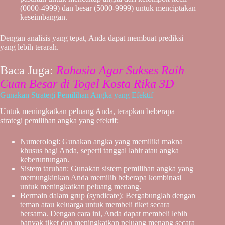
(0000-4999) dan besar (5000-9999) untuk menciptakan
keseimbangan.
Dengan analisis yang tepat, Anda dapat membuat prediksi
yang lebih terarah.
Baca Juga:
Rahasia Agar Sukses Raih
Cuan Besar di Togel Kosta Rika 3D
Gunakan Strategi Pemilihan Angka yang Efektif
Untuk meningkatkan peluang Anda, terapkan beberapa
strategi pemilihan angka yang efektif:
Numerologi: Gunakan angka yang memiliki makna
khusus bagi Anda, seperti tanggal lahir atau angka
keberuntungan.
Sistem taruhan: Gunakan sistem pemilihan angka yang
memungkinkan Anda memilih beberapa kombinasi
untuk meningkatkan peluang menang.
Bermain dalam grup (syndicate): Bergabunglah dengan
teman atau keluarga untuk membeli tiket secara
bersama. Dengan cara ini, Anda dapat membeli lebih
banyak tiket dan meningkatkan peluang menang secara