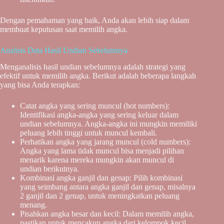
Dengan pemahaman yang baik, Anda akan lebih siap dalam
membuat keputusan saat memilih angka.
Analisis Data Hasil Undian Sebelumnya
Menganalisis hasil undian sebelumnya adalah strategi yang
efektif untuk memilih angka. Berikut adalah beberapa langkah
yang bisa Anda terapkan:
Catat angka yang sering muncul (hot numbers):
Identifikasi angka-angka yang sering keluar dalam
undian sebelumnya. Angka-angka ini mungkin memiliki
peluang lebih tinggi untuk muncul kembali.
Perhatikan angka yang jarang muncul (cold numbers):
Angka yang lama tidak muncul bisa menjadi pilihan
menarik karena mereka mungkin akan muncul di
undian berikutnya.
Kombinasi angka ganjil dan genap: Pilih kombinasi
yang seimbang antara angka ganjil dan genap, misalnya
2 ganjil dan 2 genap, untuk meningkatkan peluang
menang.
Pisahkan angka besar dan kecil: Dalam memilih angka,
pastikan untuk mencakup angka dari kelompok kecil