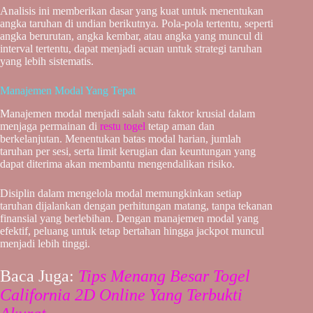
Analisis ini memberikan dasar yang kuat untuk menentukan
angka taruhan di undian berikutnya. Pola-pola tertentu, seperti
angka berurutan, angka kembar, atau angka yang muncul di
interval tertentu, dapat menjadi acuan untuk strategi taruhan
yang lebih sistematis.
Manajemen Modal Yang Tepat
Manajemen modal menjadi salah satu faktor krusial dalam
menjaga permainan di
restu togel
tetap aman dan
berkelanjutan. Menentukan batas modal harian, jumlah
taruhan per sesi, serta limit kerugian dan keuntungan yang
dapat diterima akan membantu mengendalikan risiko.
Disiplin dalam mengelola modal memungkinkan setiap
taruhan dijalankan dengan perhitungan matang, tanpa tekanan
finansial yang berlebihan. Dengan manajemen modal yang
efektif, peluang untuk tetap bertahan hingga jackpot muncul
menjadi lebih tinggi.
Baca Juga:
Tips Menang Besar Togel
California 2D Online Yang Terbukti