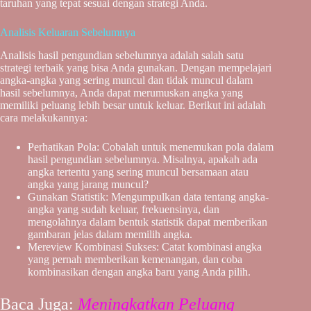
taruhan yang tepat sesuai dengan strategi Anda.
Analisis Keluaran Sebelumnya
Analisis hasil pengundian sebelumnya adalah salah satu
strategi terbaik yang bisa Anda gunakan. Dengan mempelajari
angka-angka yang sering muncul dan tidak muncul dalam
hasil sebelumnya, Anda dapat merumuskan angka yang
memiliki peluang lebih besar untuk keluar. Berikut ini adalah
cara melakukannya:
Perhatikan Pola: Cobalah untuk menemukan pola dalam
hasil pengundian sebelumnya. Misalnya, apakah ada
angka tertentu yang sering muncul bersamaan atau
angka yang jarang muncul?
Gunakan Statistik: Mengumpulkan data tentang angka-
angka yang sudah keluar, frekuensinya, dan
mengolahnya dalam bentuk statistik dapat memberikan
gambaran jelas dalam memilih angka.
Mereview Kombinasi Sukses: Catat kombinasi angka
yang pernah memberikan kemenangan, dan coba
kombinasikan dengan angka baru yang Anda pilih.
Baca Juga:
Meningkatkan Peluang