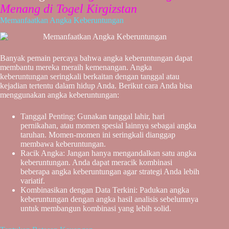
Menang di Togel Kirgizstan
Memanfaatkan Angka Keberuntungan
Banyak pemain percaya bahwa angka keberuntungan dapat
membantu mereka meraih kemenangan. Angka
keberuntungan seringkali berkaitan dengan tanggal atau
kejadian tertentu dalam hidup Anda. Berikut cara Anda bisa
menggunakan angka keberuntungan:
Tanggal Penting: Gunakan tanggal lahir, hari
pernikahan, atau momen spesial lainnya sebagai angka
taruhan. Momen-momen ini seringkali dianggap
membawa keberuntungan.
Racik Angka: Jangan hanya mengandalkan satu angka
keberuntungan. Anda dapat meracik kombinasi
beberapa angka keberuntungan agar strategi Anda lebih
variatif.
Kombinasikan dengan Data Terkini: Padukan angka
keberuntungan dengan angka hasil analisis sebelumnya
untuk membangun kombinasi yang lebih solid.