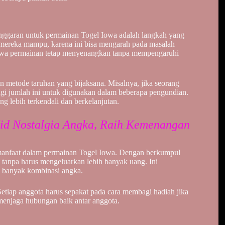
anggaran untuk permainan Togel Iowa adalah langkah yang
g mereka mampu, karena ini bisa mengarah pada masalah
hwa permainan tetap menyenangkan tanpa mempengaruhi
 metode taruhan yang bijaksana. Misalnya, jika seorang
gi jumlah ini untuk digunakan dalam beberapa pengundian.
 lebih terkendali dan berkelanjutan.
id Nostalgia Angka, Raih Kemenangan
rmanfaat dalam permainan Togel Iowa. Dengan berkumpul
 tanpa harus mengeluarkan lebih banyak uang. Ini
h banyak kombinasi angka.
etiap anggota harus sepakat pada cara membagi hadiah jika
menjaga hubungan baik antar anggota.