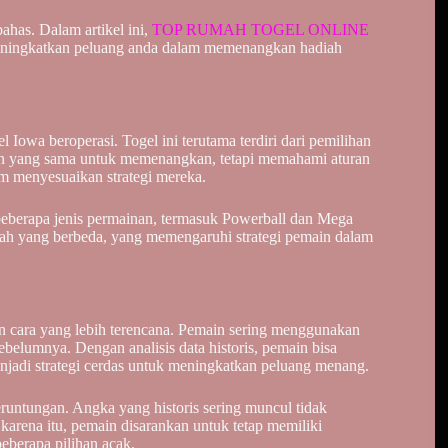
has. Dalam artikel ini,
TOP RUMAH TOGEL ONLINE
meningkatkan peluang anda dalam memenangkan hadiah
owa beroperasi. Togel ini terutama terdiri dari pemilihan
an yang sama untuk memenangkan, tetapi memahami aturan
m menyesuaikan strategi mereka.
eberapa jenis permainan, termasuk Powerball dan Mega
iah yang berbeda, yang memengaruhi strategi pemain dalam
n cara yang lebih terencana. Pemain sering menggunakan
belumnya. Dengan analisis data historis, pemain bisa
njadi strategi cerdas untuk meningkatkan peluang menang.
untungan. Angka yang historis sering muncul tidak
karena itu, pemain disarankan untuk tetap memiliki
berapa pilihan acak.