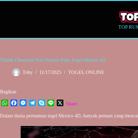
Skip
to
content
TOP RU
Teknik Observasi Pola Nomor Pada Togel Mexico 4D
Toby
11/17/2025
TOGEL ONLINE
Bagikan
W
F
M
T
S
L
X
Share
h
a
e
e
k
i
Dalam dunia permainan togel Mexico 4D, banyak pemain yang mencar
a
c
s
l
y
n
t
e
s
e
p
e
s
b
e
g
e
A
o
n
r