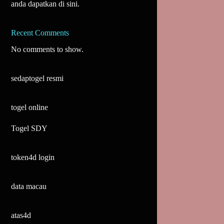
anda dapatkan di sini.
Recent Comments
No comments to show.
sedaptogel resmi
togel online
Togel SDY
token4d login
data macau
atas4d