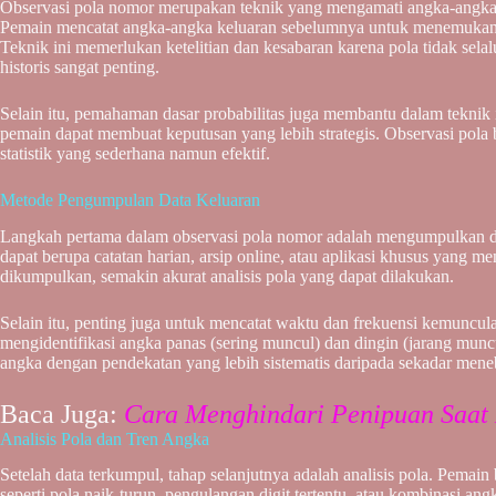
Observasi pola nomor merupakan teknik yang mengamati angka-angka y
Pemain mencatat angka-angka keluaran sebelumnya untuk menemukan 
Teknik ini memerlukan ketelitian dan kesabaran karena pola tidak sela
historis sangat penting.
Selain itu, pemahaman dasar probabilitas juga membantu dalam teknik
pemain dapat membuat keputusan yang lebih strategis. Observasi pola
statistik yang sederhana namun efektif.
Metode Pengumpulan Data Keluaran
Langkah pertama dalam observasi pola nomor adalah mengumpulkan data
dapat berupa catatan harian, arsip online, atau aplikasi khusus yang
dikumpulkan, semakin akurat analisis pola yang dapat dilakukan.
Selain itu, penting juga untuk mencatat waktu dan frekuensi kemuncula
mengidentifikasi angka panas (sering muncul) dan dingin (jarang mu
angka dengan pendekatan yang lebih sistematis daripada sekadar mene
Baca Juga:
Cara Menghindari Penipuan Saat
Analisis Pola dan Tren Angka
Setelah data terkumpul, tahap selanjutnya adalah analisis pola. Pemain
seperti pola naik-turun, pengulangan digit tertentu, atau kombinasi a