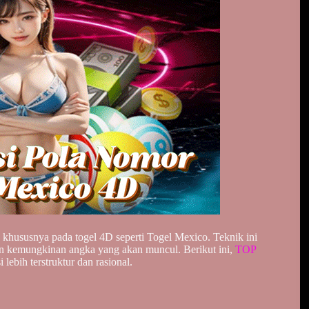
 khususnya pada togel 4D seperti Togel Mexico. Teknik ini
an kemungkinan angka yang akan muncul. Berikut ini,
TOP
bih terstruktur dan rasional.