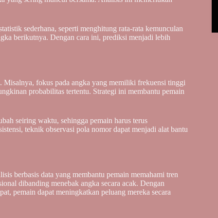
atistik sederhana, seperti menghitung rata-rata kemunculan
ka berikutnya. Dengan cara ini, prediksi menjadi lebih
n. Misalnya, fokus pada angka yang memiliki frekuensi tinggi
gkinan probabilitas tertentu. Strategi ini membantu pemain
rubah seiring waktu, sehingga pemain harus terus
stensi, teknik observasi pola nomor dapat menjadi alat bantu
lisis berbasis data yang membantu pemain memahami tren
sional dibanding menebak angka secara acak. Dengan
 tepat, pemain dapat meningkatkan peluang mereka secara