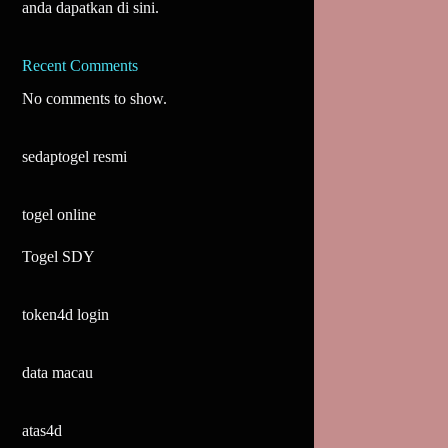
anda dapatkan di sini.
Recent Comments
No comments to show.
sedaptogel resmi
togel online
Togel SDY
token4d login
data macau
atas4d