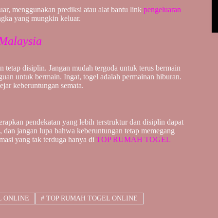
ar, menggunakan prediksi atau alat bantu link
pengeluaran
ngka yang mungkin keluar.
 Malaysia
n tetap disiplin. Jangan mudah tergoda untuk terus bermain
uan untuk bermain. Ingat, togel adalah permainan hiburan.
ejar keberuntungan semata.
apkan pendekatan yang lebih terstruktur dan disiplin dapat
a, dan jangan lupa bahwa keberuntungan tetap memegang
rmasi yang tak terduga hanya di
TOP RUMAH TOGEL
 ONLINE
#
TOP RUMAH TOGEL ONLINE