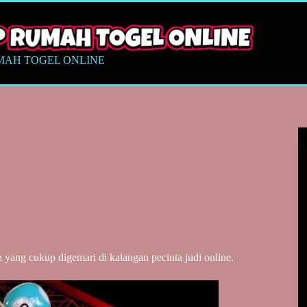
MAH TOGEL ONLINE
yang cukup digemari di kalangan pecinta judi online.