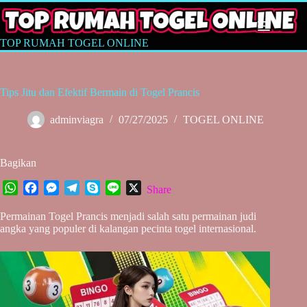
Skip
to
content
TOP RUMAH TOGEL ONLINE
Tips Jitu dan Efektif Bermain di Togel Prancis
adminviagra
07/27/2025
TOGEL ONLINE
Bagikan
W
F
M
T
S
L
X
Share
h
a
e
e
k
i
Permainan Togel Prancis menjadi salah satu permainan judi
a
c
s
l
y
n
angka yang populer di kalangan pecinta togel internasional.
t
e
s
e
p
e
s
b
e
g
e
A
o
n
r
p
o
g
a
p
k
e
m