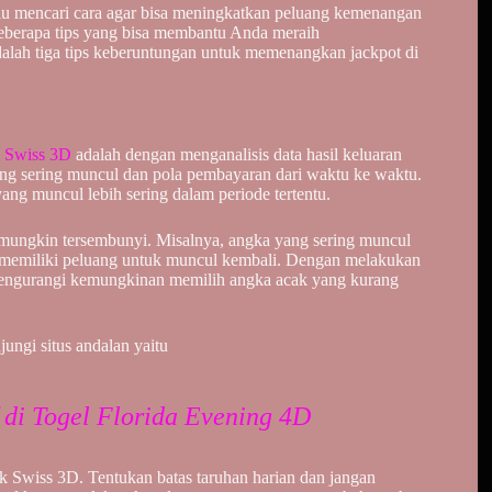
lu mencari cara agar bisa meningkatkan peluang kemenangan
eberapa tips yang bisa membantu Anda meraih
dalah tiga tips keberuntungan untuk memenangkan jackpot di
l Swiss 3D
adalah dengan menganalisis data hasil keluaran
g sering muncul dan pola pembayaran dari waktu ke waktu.
yang muncul lebih sering dalam periode tertentu.
 mungkin tersembunyi. Misalnya, angka yang sering muncul
n memiliki peluang untuk muncul kembali. Dengan melakukan
n mengurangi kemungkinan memilih angka acak yang kurang
ungi situs andalan yaitu
 di Togel Florida Evening 4D
 Swiss 3D. Tentukan batas taruhan harian dan jangan