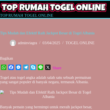
Skip
to
content
TOP RUMAH TOGEL ONLINE
Tips Mudah dan Efektif Raih Jackpot Besar di Togel Albania
adminviagra
03/04/2025
TOGEL ONLINE
Bagikan
W
F
M
T
S
L
X
Share
h
a
e
e
k
i
Togel atau togel angka adalah salah satu sebuah permainan
a
c
s
l
y
n
yang sangat populer di banyak negara, termasuk Albania.
t
e
s
e
p
e
s
b
e
g
e
A
o
n
r
p
o
g
a
p
k
e
m
Banyak pemain yang bermimpi untuk meraih jackpot besar,