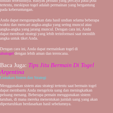
undian sebelumnya. Banyak pemain yang percaya pada pola
tertentu, meskipun togel adalah permainan yang bergantung
pada keberuntungan.
Anda dapat mengumpulkan data hasil undian selama beberapa
waktu dan mencari angka-angka yang sering muncul atau
angka-angka yang jarang muncul. Dengan cara ini, Anda
dapat membuat strategi yang lebih terinformasi saat memilih
angka untuk tiket Anda.
Dengan cara ini, Anda dapat memainkan togel di
abutogel
dengan lebih aman dan terencana.
Baca Juga:
Tips Jitu Bermain Di Togel
Argentina
Gunakan Sistem dan Strategi
Menggunakan sistem atau strategi tertentu saat bermain togel
dapat membantu Anda mengelola uang dan meningkatkan
peluang menang. Beberapa pemain menggunakan sistem
taruhan, di mana mereka menentukan jumlah uang yang akan
dipertaruhkan berdasarkan hasil sebelumnya.