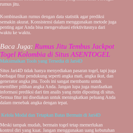
rumus jitu.
Kombinasikan rumus dengan data statistik agar prediksi
semakin akurat. Konsistensi dalam menggunakan metode juga
penting agar Anda bisa mengevaluasi efektivitasnya dari
waktu ke waktu.
Baca Juga:
Rumus Jitu Tembus Jackpot
Togel Kolombia di Situs ASENTOGEL
Maksimalkan Tools yang Tersedia di Jari4D
Situs Jari4D tidak hanya menyediakan pasaran togel, tapi juga
berbagai fitur pendukung seperti angka mati, angka ikut, dan
generator angka jitu. Tools ini sangat membantu untuk
memfilter pilihan angka Anda. Jangan lupa juga manfaatkan
informasi prediksi dari tim analis yang rutin diposting di situs.
Semua fitur ini disediakan untuk meningkatkan peluang Anda
dalam menebak angka dengan tepat.
Kelola Modal dan Tetapkan Batas Bermain di Jari4D
Meski tampak mudah, bermain togel tetap memerlukan
kontrol diri yang kuat. Jangan menggunakan uang kebutuhan