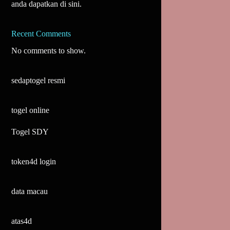
anda dapatkan di sini.
Recent Comments
No comments to show.
sedaptogel resmi
togel online
Togel SDY
token4d login
data macau
atas4d