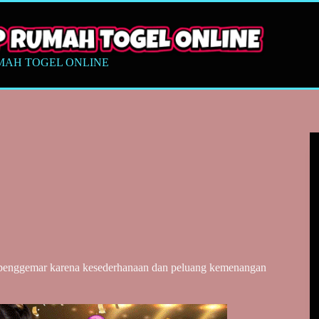
MAH TOGEL ONLINE
penggemar karena kesederhanaan dan peluang kemenangan