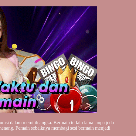
rasi dalam memilih angka. Bermain terlalu lama tanpa jeda
menang. Pemain sebaiknya membagi sesi bermain menjadi