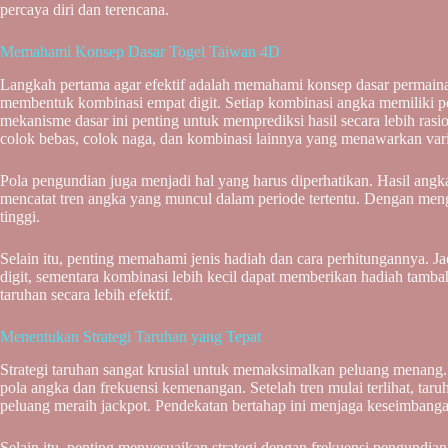
percaya diri dan terencana.
Memahami Konsep Dasar Togel Taiwan 4D
Langkah pertama agar efektif adalah memahami konsep dasar permai
membentuk kombinasi empat digit. Setiap kombinasi angka memiliki p
mekanisme dasar ini penting untuk memprediksi hasil secara lebih rasion
colok bebas, colok naga, dan kombinasi lainnya yang menawarkan var
Pola pengundian juga menjadi hal yang harus diperhatikan. Hasil angka
mencatat tren angka yang muncul dalam periode tertentu. Dengan menge
tinggi.
Selain itu, penting memahami jenis hadiah dan cara perhitungannya. Ja
digit, sementara kombinasi lebih kecil dapat memberikan hadiah ta
taruhan secara lebih efektif.
Menentukan Strategi Taruhan yang Tepat
Strategi taruhan sangat krusial untuk memaksimalkan peluang menang
pola angka dan frekuensi kemenangan. Setelah tren mulai terlihat, tar
peluang meraih jackpot. Pendekatan bertahap ini menjaga keseimbangan
Selain itu, penting menyesuaikan strategi dengan frekuensi pengundia