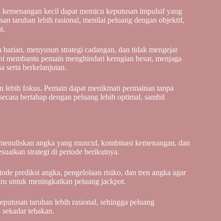
au kemenangan kecil dapat memicu keputusan impulsif yang
 taruhan lebih rasional, menilai peluang dengan objektif,
t.
an harian, menyusun strategi cadangan, dan tidak mengejar
ni membantu pemain menghindari kerugian besar, menjaga
a serta berkelanjutan.
in lebih fokus. Pemain dapat menikmati permainan tanpa
 secara bertahap dengan peluang lebih optimal, sambil
at menuliskan angka yang muncul, kombinasi kemenangan, dan
uaikan strategi di periode berikutnya.
tode prediksi angka, pengelolaan risiko, dan tren angka agar
 baru untuk meningkatkan peluang jackpot.
eputusan taruhan lebih rasional, sehingga peluang
 sekadar tebakan.