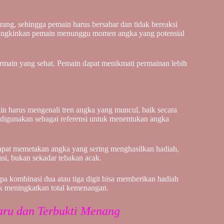
rang, sehingga pemain harus bersabar dan tidak bereaksi
memungkinkan pemain menunggu momen angka yang potensial
main yang sehat. Pemain dapat menikmati permainan lebih
in harus mengenali tren angka yang muncul, baik secara
a digunakan sebagai referensi untuk menentukan angka
apat memetakan angka yang sering menghasilkan hadiah,
vasi, bukan sekadar tebakan acak.
a kombinasi dua atau tiga digit bisa memberikan hadiah
k meningkatkan total kemenangan.
aru dan Terbukti Menang