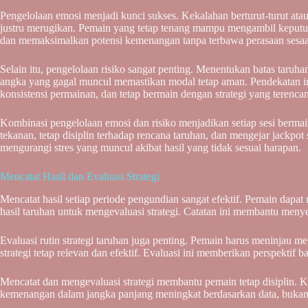
Pengelolaan emosi menjadi kunci sukses. Kekalahan berturut-turut at
justru merugikan. Pemain yang tetap tenang mampu mengambil keputusan
dan memaksimalkan potensi kemenangan tanpa terbawa perasaan sesaa
Selain itu, pengelolaan risiko sangat penting. Menentukan batas taruh
angka yang gagal muncul memastikan modal tetap aman. Pendekatan i
konsistensi permainan, dan tetap bermain dengan strategi yang terencan
Kombinasi pengelolaan emosi dan risiko menjadikan setiap sesi berma
tekanan, tetap disiplin terhadap rencana taruhan, dan mengejar jackpot
mengurangi stres yang muncul akibat hasil yang tidak sesuai harapan.
Mencatat Hasil dan Evaluasi Strategi
Mencatat hasil setiap periode pengundian sangat efektif. Pemain dap
hasil taruhan untuk mengevaluasi strategi. Catatan ini membantu menyes
Evaluasi rutin strategi taruhan juga penting. Pemain harus meninjau me
strategi tetap relevan dan efektif. Evaluasi ini memberikan perspektif
Mencatat dan mengevaluasi strategi membantu pemain tetap disiplin. K
kemenangan dalam jangka panjang meningkat berdasarkan data, bukan