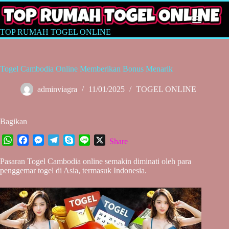
Skip
to
content
TOP RUMAH TOGEL ONLINE
Togel Cambodia Online Memberikan Bonus Menarik
adminviagra
11/01/2025
TOGEL ONLINE
Bagikan
W
F
M
T
S
L
X
Share
h
a
e
e
k
i
Pasaran Togel Cambodia online semakin diminati oleh para
a
c
s
l
y
n
penggemar togel di Asia, termasuk Indonesia.
t
e
s
e
p
e
s
b
e
g
e
A
o
n
r
p
o
g
a
p
k
e
m