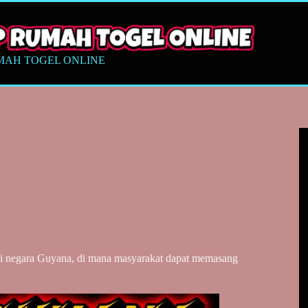
MAH TOGEL ONLINE
di negara Guyana, di mana masyarakat dapat memasang