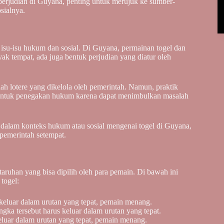
perjudian di Guyana, penting untuk merujuk ke sumber-
sialnya.
 isu-isu hukum dan sosial. Di Guyana, permainan togel dan
yak tempat, ada juga bentuk perjudian yang diatur oleh
ah lotere yang dikelola oleh pemerintah. Namun, praktik
ian untuk penegakan hukum karena dapat menimbulkan masalah
i dalam konteks hukum atau sosial mengenai togel di Guyana,
 pemerintah setempat.
 taruhan yang bisa dipilih oleh para pemain. Di bawah ini
togel:
t keluar dalam urutan yang tepat, pemain menang.
gka tersebut harus keluar dalam urutan yang tepat.
eluar dalam urutan yang tepat, pemain menang.