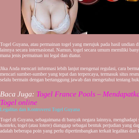
Togel Guyana, atau permainan togel yang merujuk pada hasil undian d
lainnya secara internasional. Namun, togel secara umum memiliki bany
mana jenis permainan ini legal dan diatur.
Jika Anda mencari informasi lebih lanjut mengenai regulasi, cara bermai
mencari sumber-sumber yang tepat dan terpercaya, termasuk situs resmi a
selalu bermain dengan bertanggung jawab dan mengetahui tentang hu
Baca Juga:
Togel France Pools – Mendapatk
Togel online
Legalitas dan Kontroversi Togel Guyana
Togel di Guyana, sebagaimana di banyak negara lainnya, menghadapi s
konteks, togel (atau lotere) dianggap sebagai bentuk perjudian yang d
adalah beberapa poin yang perlu dipertimbangkan terkait legalitas dan 