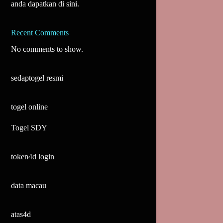
anda dapatkan di sini.
Recent Comments
No comments to show.
sedaptogel resmi
togel online
Togel SDY
token4d login
data macau
atas4d