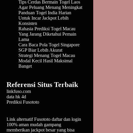
Tips Cerdas Bermain Togel Laos
Agar Peluang Menang Meningkat
Panduan Togel India Harian
Untuk Incar Jackpot Lebih
Konsisten
Rahasia Prediksi Togel Macau
Yang Jarang Diketahui Pemain
Lama
Cara Baca Pola Togel Singapore
SGP Biar Lebih Akurat
Strategi Menang Togel Macau
Modal Kecil Hasil Maksimal
Banget
Referensi Situs Terbaik
linkfuso.com
data hk 4d
Prediksi Fusototo
Link alternatif
Fusototo
daftar dan login
100% aman mudah gampang
memberikan jackpot besar yang bisa