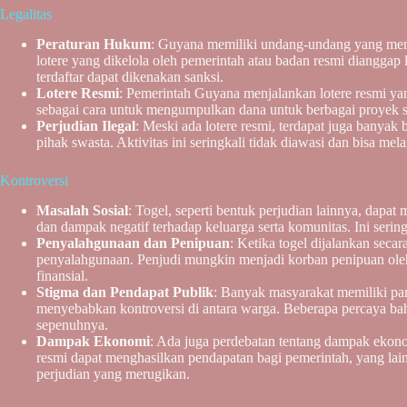
Legalitas
Peraturan Hukum
: Guyana memiliki undang-undang yang meng
lotere yang dikelola oleh pemerintah atau badan resmi dianggap l
terdaftar dapat dikenakan sanksi.
Lotere Resmi
: Pemerintah Guyana menjalankan lotere resmi yan
sebagai cara untuk mengumpulkan dana untuk berbagai proyek sos
Perjudian Ilegal
: Meski ada lotere resmi, terdapat juga banyak 
pihak swasta. Aktivitas ini seringkali tidak diawasi dan bisa me
Kontroversi
Masalah Sosial
: Togel, seperti bentuk perjudian lainnya, dapa
dan dampak negatif terhadap keluarga serta komunitas. Ini serin
Penyalahgunaan dan Penipuan
: Ketika togel dijalankan secar
penyalahgunaan. Penjudi mungkin menjadi korban penipuan oleh
finansial.
Stigma dan Pendapat Publik
: Banyak masyarakat memiliki pan
menyebabkan kontroversi di antara warga. Beberapa percaya bah
sepenuhnya.
Dampak Ekonomi
: Ada juga perdebatan tentang dampak ekono
resmi dapat menghasilkan pendapatan bagi pemerintah, yang lain
perjudian yang merugikan.