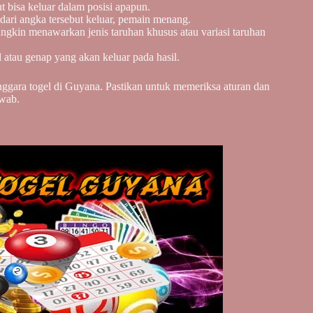
t bisa keluar dalam posisi apapun.
 dari angka tersebut keluar, pemain menang.
ngkin menawarkan jenis taruhan khusus atau variasi taruhan
l atau genap yang akan keluar pada hasil.
enggara togel di Guyana. Pastikan untuk memeriksa aturan dan
awab.