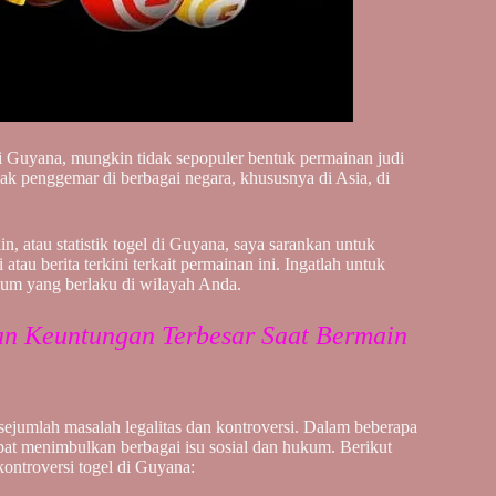
i Guyana, mungkin tidak sepopuler bentuk permainan judi
ak penggemar di berbagai negara, khususnya di Asia, di
n, atau statistik togel di Guyana, saya sarankan untuk
tau berita terkini terkait permainan ini. Ingatlah untuk
kum yang berlaku di wilayah Anda.
an Keuntungan Terbesar Saat Bermain
ejumlah masalah legalitas dan kontroversi. Dalam beberapa
apat menimbulkan berbagai isu sosial dan hukum. Berikut
kontroversi togel di Guyana: