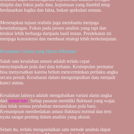
disiplin dan fokus pada data, keputusan yang diambil tetap
berdasarkan logika dan fakta, bukan spekulasi semata.
Menetapkan tujuan realistis juga membantu menjaga
keseimbangan. Fokus pada proses analisis yang rapi dan
terukur lebih berharga daripada hasil instan. Pendekatan ini
menjaga konsistensi dan membuat strategi lebih berkelanjutan.
Kesalahan Umum yang Harus Dihindari
Salah satu kesalahan umum adalah terlalu cepat
menyimpulkan pola dari data terbatas. Kesimpulan prematur
bisa menyesatkan karena belum mencerminkan perilaku angka
secara penuh. Kesabaran dalam mengumpulkan data menjadi
kunci utama.
Kesalahan lainnya adalah mengabaikan variasi alami angka
dari
semut toto
. Setiap pasaran memiliki fluktuasi yang wajar,
dan tidak semua perubahan menandakan pola baru.
Kemampuan membedakan antara fluktuasi normal dan tren
nyata sangat penting dalam analisis yang akurat.
Selain itu, terlalu mengandalkan satu metode analisis dapat