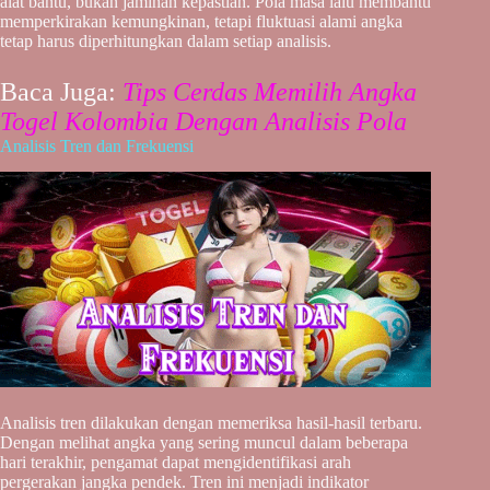
alat bantu, bukan jaminan kepastian. Pola masa lalu membantu
memperkirakan kemungkinan, tetapi fluktuasi alami angka
tetap harus diperhitungkan dalam setiap analisis.
Baca Juga:
Tips Cerdas Memilih Angka
Togel Kolombia Dengan Analisis Pola
Analisis Tren dan Frekuensi
Analisis tren dilakukan dengan memeriksa hasil-hasil terbaru.
Dengan melihat angka yang sering muncul dalam beberapa
hari terakhir, pengamat dapat mengidentifikasi arah
pergerakan jangka pendek. Tren ini menjadi indikator