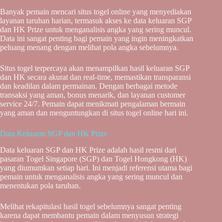
r
Banyak pemain mencari situs togel online yang menyediakan
layanan taruhan harian, termasuk akses ke data keluaran SGP
dan HK Prize untuk menganalisis angka yang sering muncul.
Data ini sangat penting bagi pemain yang ingin meningkatkan
peluang menang dengan melihat pola angka sebelumnya.
Situs togel terpercaya akan menampilkan hasil keluaran SGP
dan HK secara akurat dan real-time, memastikan transparansi
dan keadilan dalam permainan. Dengan berbagai metode
transaksi yang aman, bonus menarik, dan layanan customer
service 24/7. Pemain dapat menikmati pengalaman bermain
yang aman dan menguntungkan di situs togel online hari ini.
Data Keluaran SGP dan HK Prize
Data keluaran SGP dan HK Prize adalah hasil resmi dari
pasaran Togel Singapore (SGP) dan Togel Hongkong (HK)
yang diumumkan setiap hari. Ini menjadi referensi utama bagi
pemain untuk menganalisis angka yang sering muncul dan
menentukan pola taruhan.
Melihat rekapitulasi hasil togel sebelumnya sangat penting
karena dapat membantu pemain dalam menyusun strategi