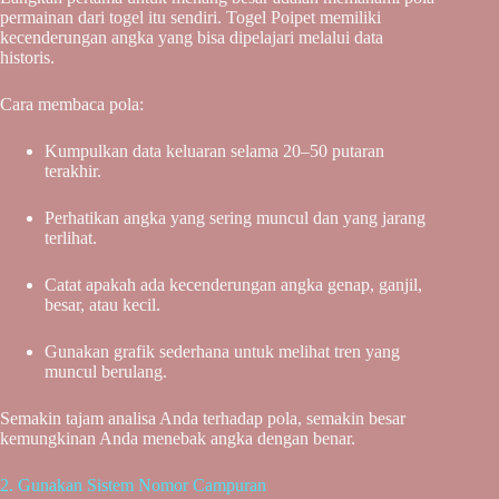
permainan dari togel itu sendiri. Togel Poipet memiliki
kecenderungan angka yang bisa dipelajari melalui data
historis.
Cara membaca pola:
Kumpulkan data keluaran selama 20–50 putaran
terakhir.
Perhatikan angka yang sering muncul dan yang jarang
terlihat.
Catat apakah ada kecenderungan angka genap, ganjil,
besar, atau kecil.
Gunakan grafik sederhana untuk melihat tren yang
muncul berulang.
Semakin tajam analisa Anda terhadap pola, semakin besar
kemungkinan Anda menebak angka dengan benar.
2. Gunakan Sistem Nomor Campuran