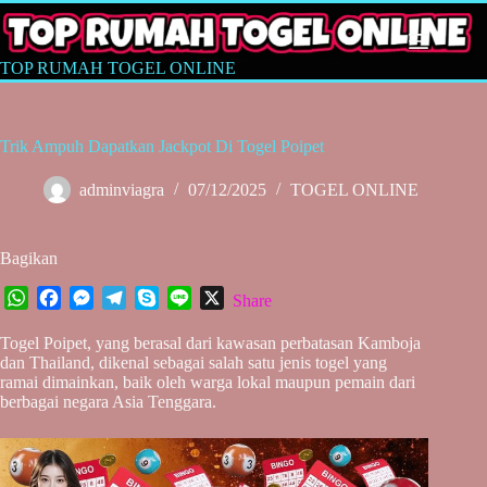
Skip
to
content
TOP RUMAH TOGEL ONLINE
Trik Ampuh Dapatkan Jackpot Di Togel Poipet
adminviagra
07/12/2025
TOGEL ONLINE
Bagikan
W
F
M
T
S
L
X
Share
h
a
e
e
k
i
Togel Poipet, yang berasal dari kawasan perbatasan Kamboja
a
c
s
l
y
n
dan Thailand, dikenal sebagai salah satu jenis togel yang
t
e
s
e
p
e
ramai dimainkan, baik oleh warga lokal maupun pemain dari
s
b
e
g
e
berbagai negara Asia Tenggara.
A
o
n
r
p
o
g
a
p
k
e
m