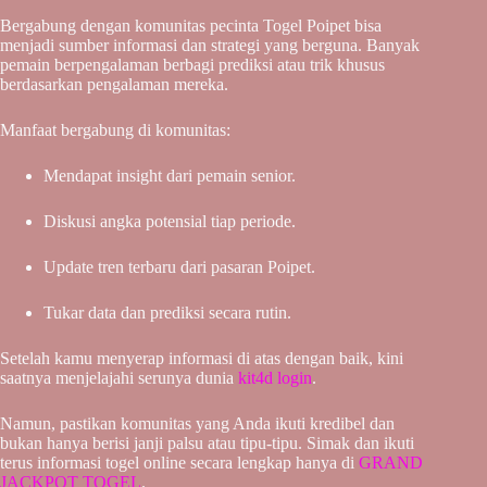
Bergabung dengan komunitas pecinta Togel Poipet bisa
menjadi sumber informasi dan strategi yang berguna. Banyak
pemain berpengalaman berbagi prediksi atau trik khusus
berdasarkan pengalaman mereka.
Manfaat bergabung di komunitas:
Mendapat insight dari pemain senior.
Diskusi angka potensial tiap periode.
Update tren terbaru dari pasaran Poipet.
Tukar data dan prediksi secara rutin.
Setelah kamu menyerap informasi di atas dengan baik, kini
saatnya menjelajahi serunya dunia
kit4d login
.
Namun, pastikan komunitas yang Anda ikuti kredibel dan
bukan hanya berisi janji palsu atau tipu-tipu. Simak dan ikuti
terus informasi togel online secara lengkap hanya di
GRAND
JACKPOT TOGEL
.