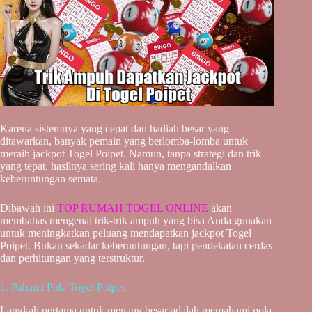
r
Karena sistemnya yang cepat dan hadiah besar yang
ditawarkan, banyak pemain yang berlomba-lomba untuk
meraih jackpot Togel Poipet. Namun, tanpa strategi dan trik
yang tepat, hasilnya sering kali hanya mengandalkan
keberuntungan semata.
Dibawah ini
TOP RUMAH TOGEL ONLINE
akan
membahas mengenai trik-trik ampuh yang bisa Anda gunakan
untuk meningkatkan peluang mendapatkan jackpot Togel
Poipet. Bukan sekadar keberuntungan, tapi pendekatan cerdas
dan perhitungan yang terstruktur.
1. Pahami Pola Togel Poipet
Langkah pertama untuk menang besar adalah memahami pola