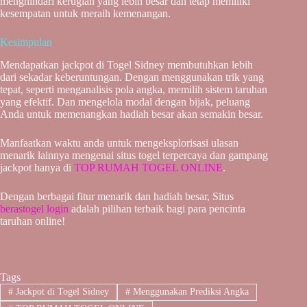
menghindari kerugian yang lebih besar dan tetap memiliki
kesempatan untuk meraih kemenangan.
Kesimpulan
Mendapatkan jackpot di Togel Sidney membutuhkan lebih
dari sekadar keberuntungan. Dengan menggunakan trik yang
tepat, seperti menganalisis pola angka, memilih sistem taruhan
yang efektif. Dan mengelola modal dengan bijak, peluang
Anda untuk memenangkan hadiah besar akan semakin besar.
Manfaatkan waktu anda untuk mengeksplorisasi ulasan
menarik lainnya mengenai situs togel terpercaya dan gampang
jackpot hanya di
TOP RUMAH TOGEL ONLINE
.
Dengan berbagai fitur menarik dan hadiah besar, Situs
berastogel login
adalah pilihan terbaik bagi para pencinta
taruhan online!
Tags
#
Jackpot di Togel Sidney
#
Menggunakan Prediksi Angka