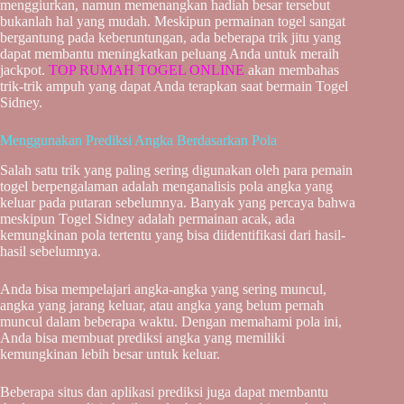
r
menggiurkan, namun memenangkan hadiah besar tersebut
bukanlah hal yang mudah. Meskipun permainan togel sangat
bergantung pada keberuntungan, ada beberapa trik jitu yang
dapat membantu meningkatkan peluang Anda untuk meraih
jackpot.
TOP RUMAH TOGEL ONLINE
akan membahas
trik-trik ampuh yang dapat Anda terapkan saat bermain Togel
Sidney.
Menggunakan Prediksi Angka Berdasarkan Pola
Salah satu trik yang paling sering digunakan oleh para pemain
togel berpengalaman adalah menganalisis pola angka yang
keluar pada putaran sebelumnya. Banyak yang percaya bahwa
meskipun Togel Sidney adalah permainan acak, ada
kemungkinan pola tertentu yang bisa diidentifikasi dari hasil-
hasil sebelumnya.
Anda bisa mempelajari angka-angka yang sering muncul,
angka yang jarang keluar, atau angka yang belum pernah
muncul dalam beberapa waktu. Dengan memahami pola ini,
Anda bisa membuat prediksi angka yang memiliki
kemungkinan lebih besar untuk keluar.
Beberapa situs dan aplikasi prediksi juga dapat membantu