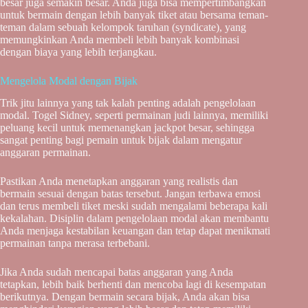
besar juga semakin besar. Anda juga bisa mempertimbangkan
untuk bermain dengan lebih banyak tiket atau bersama teman-
teman dalam sebuah kelompok taruhan (syndicate), yang
memungkinkan Anda membeli lebih banyak kombinasi
dengan biaya yang lebih terjangkau.
Mengelola Modal dengan Bijak
Trik jitu lainnya yang tak kalah penting adalah pengelolaan
modal. Togel Sidney, seperti permainan judi lainnya, memiliki
peluang kecil untuk memenangkan jackpot besar, sehingga
sangat penting bagi pemain untuk bijak dalam mengatur
anggaran permainan.
Pastikan Anda menetapkan anggaran yang realistis dan
bermain sesuai dengan batas tersebut. Jangan terbawa emosi
dan terus membeli tiket meski sudah mengalami beberapa kali
kekalahan. Disiplin dalam pengelolaan modal akan membantu
Anda menjaga kestabilan keuangan dan tetap dapat menikmati
permainan tanpa merasa terbebani.
Jika Anda sudah mencapai batas anggaran yang Anda
tetapkan, lebih baik berhenti dan mencoba lagi di kesempatan
berikutnya. Dengan bermain secara bijak, Anda akan bisa