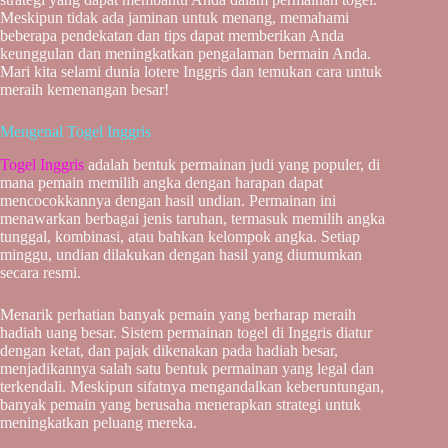
r
Meskipun tidak ada jaminan untuk menang, memahami
beberapa pendekatan dan tips dapat memberikan Anda
keunggulan dan meningkatkan pengalaman bermain Anda.
Mari kita selami dunia lotere Inggris dan temukan cara untuk
meraih kemenangan besar!
Mengenal Togel Inggris
Togel Inggris
adalah bentuk permainan judi yang populer, di
mana pemain memilih angka dengan harapan dapat
mencocokkannya dengan hasil undian. Permainan ini
menawarkan berbagai jenis taruhan, termasuk memilih angka
tunggal, kombinasi, atau bahkan kelompok angka. Setiap
minggu, undian dilakukan dengan hasil yang diumumkan
secara resmi.
Menarik perhatian banyak pemain yang berharap meraih
hadiah uang besar. Sistem permainan togel di Inggris diatur
dengan ketat, dan pajak dikenakan pada hadiah besar,
menjadikannya salah satu bentuk permainan yang legal dan
terkendali. Meskipun sifatnya mengandalkan keberuntungan,
banyak pemain yang berusaha menerapkan strategi untuk
meningkatkan peluang mereka.