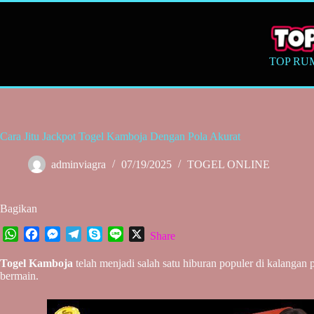
Skip
to
content
TOP RU
Cara Jitu Jackpot Togel Kamboja Dengan Pola Akurat
adminviagra
07/19/2025
TOGEL ONLINE
Bagikan
W
F
M
T
S
L
X
Share
h
a
e
e
k
i
Togel Kamboja
telah menjadi salah satu hiburan populer di kalangan
a
c
s
l
y
n
bermain.
t
e
s
e
p
e
s
b
e
g
e
A
o
n
r