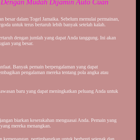
a Dengan Mudah Dijamin Auto Cuan
n besar dalam Togel Jamaika. Sebelum memulai permainan,
goda untuk terus bertaruh lebih banyak setelah kalah.
ertaruh dengan jumlah yang dapat Anda tanggung. Ini akan
ugian yang besar.
anfaat. Banyak pemain berpengalaman yang dapat
embagikan pengalaman mereka tentang pola angka atau
wawasan baru yang dapat meningkatkan peluang Anda untuk
 jangan biarkan keserakahan menguasai Anda. Pemain yang
da yang mereka menangkan.
an kemenangan, pertimbangkan untuk berhenti sejenak dan