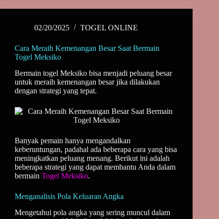
02/20/2025
TOGEL ONLINE
Cara Meraih Kemenangan Besar Saat Bermain
Togel Meksiko
Bermain togel Meksiko bisa menjadi peluang besar
untuk meraih kemenangan besar jika dilakukan
dengan strategi yang tepat.
Banyak pemain hanya mengandalkan
keberuntungan, padahal ada beberapa cara yang bisa
meningkatkan peluang menang. Berikut ini adalah
beberapa strategi yang dapat membantu Anda dalam
bermain
Togel Meksiko
.
Menganalisis Pola Keluaran Angka
Mengetahui pola angka yang sering muncul dalam