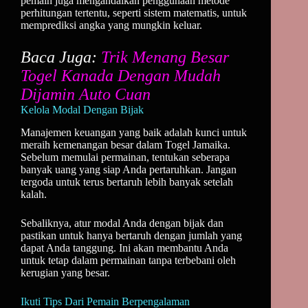
pemain juga mengandalkan penggunaan metode
perhitungan tertentu, seperti sistem matematis, untuk
memprediksi angka yang mungkin keluar.
Baca Juga:
Trik Menang Besar
Togel Kanada Dengan Mudah
Dijamin Auto Cuan
Kelola Modal Dengan Bijak
Manajemen keuangan yang baik adalah kunci untuk
meraih kemenangan besar dalam Togel Jamaika.
Sebelum memulai permainan, tentukan seberapa
banyak uang yang siap Anda pertaruhkan. Jangan
tergoda untuk terus bertaruh lebih banyak setelah
kalah.
Sebaliknya, atur modal Anda dengan bijak dan
pastikan untuk hanya bertaruh dengan jumlah yang
dapat Anda tanggung. Ini akan membantu Anda
untuk tetap dalam permainan tanpa terbebani oleh
kerugian yang besar.
Ikuti Tips Dari Pemain Berpengalaman