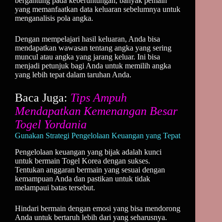
bergantung pada keberuntungan, banyak pemain
yang memanfaatkan data keluaran sebelumnya untuk
menganalisis pola angka.
Dengan mempelajari hasil keluaran, Anda bisa
mendapatkan wawasan tentang angka yang sering
muncul atau angka yang jarang keluar. Ini bisa
menjadi petunjuk bagi Anda untuk memilih angka
yang lebih tepat dalam taruhan Anda.
Baca Juga:
Tips Ampuh
Mendapatkan Kemenangan Besar
Togel Yordania
Gunakan Strategi Pengelolaan Keuangan yang Tepat
Pengelolaan keuangan yang bijak adalah kunci
untuk bermain Togel Korea dengan sukses.
Tentukan anggaran bermain yang sesuai dengan
kemampuan Anda dan pastikan untuk tidak
melampaui batas tersebut.
Hindari bermain dengan emosi yang bisa mendorong
Anda untuk bertaruh lebih dari yang seharusnya.