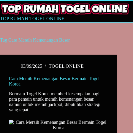
Skip
to
content
TOP RUMAH TOGEL ONLINE
Tag
Cara Meraih Kemenangan Besar
03/09/2025
TOGEL ONLINE
Cara Meraih Kemenangan Besar Bermain Togel
Korea
Bermain Togel Korea memberi kesempatan bagi
para pemain untuk meraih kemenangan besar,
namun untuk meraih jackpot, dibutuhkan strategi
yang tepat.