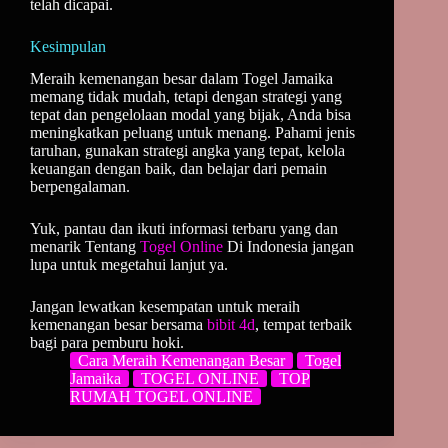
telah dicapai.
Kesimpulan
Meraih kemenangan besar dalam Togel Jamaika
memang tidak mudah, tetapi dengan strategi yang
tepat dan pengelolaan modal yang bijak, Anda bisa
meningkatkan peluang untuk menang. Pahami jenis
taruhan, gunakan strategi angka yang tepat, kelola
keuangan dengan baik, dan belajar dari pemain
berpengalaman.
Yuk, pantau dan ikuti informasi terbaru yang dan
menarik Tentang
Togel Online
Di Indonesia jangan
lupa untuk megetahui lanjut ya.
Jangan lewatkan kesempatan untuk meraih
kemenangan besar bersama
bibit 4d
, tempat terbaik
bagi para pemburu hoki.
Cara Meraih Kemenangan Besar
Togel
Jamaika
TOGEL ONLINE
TOP
RUMAH TOGEL ONLINE