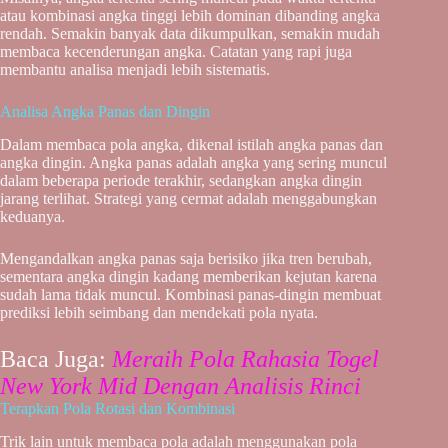
atau kombinasi angka tinggi lebih dominan dibanding angka
rendah. Semakin banyak data dikumpulkan, semakin mudah
membaca kecenderungan angka. Catatan yang rapi juga
membantu analisa menjadi lebih sistematis.
Analisa Angka Panas dan Dingin
Dalam membaca pola angka, dikenal istilah angka panas dan
angka dingin. Angka panas adalah angka yang sering muncul
dalam beberapa periode terakhir, sedangkan angka dingin
jarang terlihat. Strategi yang cermat adalah menggabungkan
keduanya.
Mengandalkan angka panas saja berisiko jika tren berubah,
sementara angka dingin kadang memberikan kejutan karena
sudah lama tidak muncul. Kombinasi panas-dingin membuat
prediksi lebih seimbang dan mendekati pola nyata.
Baca Juga:
Meraih Pola Rahasia Togel
New York Mid Dengan Analisis Rinci
Terapkan Pola Rotasi dan Kombinasi
Trik lain untuk membaca pola adalah menggunakan pola