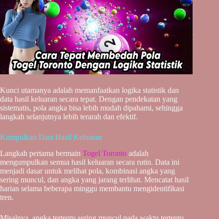
r
Kunci utamanya adalah memanfaatkan logika statistik dan
data hasil keluaran secara tepat. Dengan pendekatan yang
sistematis, pola angka bisa lebih mudah dipahami, sehingga
langkah selanjutnya lebih terarah dan efektif.
Kumpulkan Data Hasil Keluaran
Langkah pertama bermain
Togel Toronto
adalah
mengumpulkan semua hasil keluaran secara rutin. Data ini
menjadi dasar untuk melihat pola, kombinasi angka yang
sering muncul, dan angka yang jarang terlihat. Mencatat hasil
harian selama beberapa minggu membantu mengidentifikasi
tren.
Misalnya, angka tertentu sering muncul pada waktu tertentu