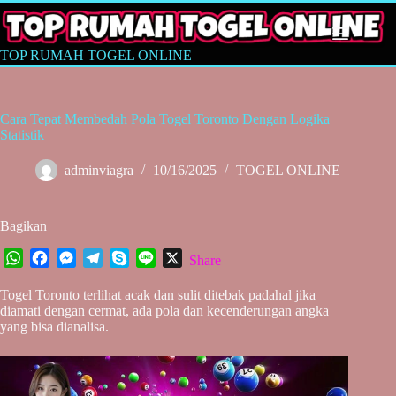
Skip
to
content
TOP RUMAH TOGEL ONLINE
Cara Tepat Membedah Pola Togel Toronto Dengan Logika
Statistik
adminviagra
10/16/2025
TOGEL ONLINE
Bagikan
W
F
M
T
S
L
X
Share
h
a
e
e
k
i
Togel Toronto terlihat acak dan sulit ditebak padahal jika
a
c
s
l
y
n
diamati dengan cermat, ada pola dan kecenderungan angka
t
e
s
e
p
e
yang bisa dianalisa.
s
b
e
g
e
A
o
n
r
p
o
g
a
p
k
e
m