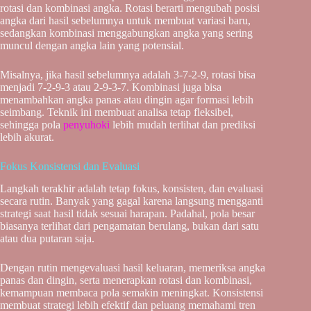
rotasi dan kombinasi angka. Rotasi berarti mengubah posisi
angka dari hasil sebelumnya untuk membuat variasi baru,
sedangkan kombinasi menggabungkan angka yang sering
muncul dengan angka lain yang potensial.
Misalnya, jika hasil sebelumnya adalah 3-7-2-9, rotasi bisa
menjadi 7-2-9-3 atau 2-9-3-7. Kombinasi juga bisa
menambahkan angka panas atau dingin agar formasi lebih
seimbang. Teknik ini membuat analisa tetap fleksibel,
sehingga pola
penyuhoki
lebih mudah terlihat dan prediksi
lebih akurat.
Fokus Konsistensi dan Evaluasi
Langkah terakhir adalah tetap fokus, konsisten, dan evaluasi
secara rutin. Banyak yang gagal karena langsung mengganti
strategi saat hasil tidak sesuai harapan. Padahal, pola besar
biasanya terlihat dari pengamatan berulang, bukan dari satu
atau dua putaran saja.
Dengan rutin mengevaluasi hasil keluaran, memeriksa angka
panas dan dingin, serta menerapkan rotasi dan kombinasi,
kemampuan membaca pola semakin meningkat. Konsistensi
membuat strategi lebih efektif dan peluang memahami tren