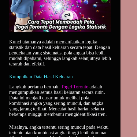
Kunci utamanya adalah memanfaatkan logika
statistik dan data hasil keluaran secara tepat. Dengan
pendekatan yang sistematis, pola angka bisa lebih
mudah dipahami, sehingga langkah selanjutnya lebih
terarah dan efektif.
Kumpulkan Data Hasil Keluaran
Langkah pertama bermain
Togel Toronto
adalah
mengumpulkan semua hasil keluaran secara rutin.
Data ini menjadi dasar untuk melihat pola,
kombinasi angka yang sering muncul, dan angka
yang jarang terlihat. Mencatat hasil harian selama
beberapa minggu membantu mengidentifikasi tren.
Misalnya, angka tertentu sering muncul pada waktu
tertentu atau kombinasi angka tinggi lebih dominan