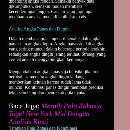
dibanding angka rendah. Semakin banyak data
dikumpulkan, semakin mudah membaca
kecenderungan angka. Catatan yang rapi juga
membantu analisa menjadi lebih sistematis.
Analisa Angka Panas dan Dingin
Dalam membaca pola angka, dikenal istilah angka
panas dan angka dingin. Angka panas adalah angka
yang sering muncul dalam beberapa periode terakhir,
sedangkan angka dingin jarang terlihat. Strategi yang
cermat adalah menggabungkan keduanya.
Mengandalkan angka panas saja berisiko jika tren
berubah, sementara angka dingin kadang
memberikan kejutan karena sudah lama tidak
muncul. Kombinasi panas-dingin membuat prediksi
lebih seimbang dan mendekati pola nyata.
Baca Juga:
Meraih Pola Rahasia
Togel New York Mid Dengan
Analisis Rinci
Terapkan Pola Rotasi dan Kombinasi