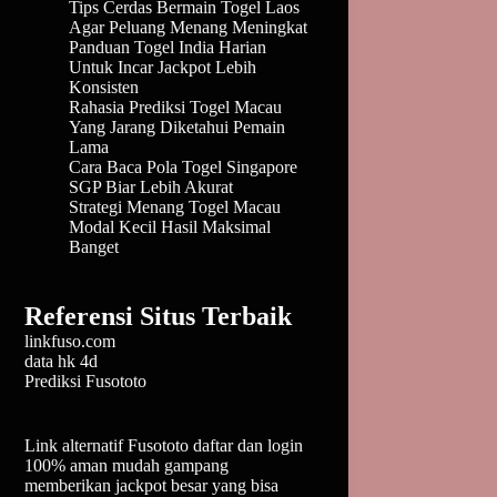
Tips Cerdas Bermain Togel Laos
Agar Peluang Menang Meningkat
Panduan Togel India Harian
Untuk Incar Jackpot Lebih
Konsisten
Rahasia Prediksi Togel Macau
Yang Jarang Diketahui Pemain
Lama
Cara Baca Pola Togel Singapore
SGP Biar Lebih Akurat
Strategi Menang Togel Macau
Modal Kecil Hasil Maksimal
Banget
Referensi Situs Terbaik
linkfuso.com
data hk 4d
Prediksi Fusototo
Link alternatif
Fusototo
daftar dan login
100% aman mudah gampang
memberikan jackpot besar yang bisa