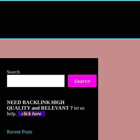
Search
Search
NEED BACKLINK HIGH
QUALITY and RELEVANT ?
let us
help.
click here
Recent Posts