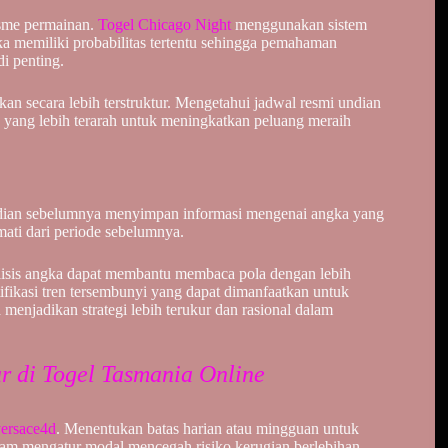
sme permainan.
Togel Chicago Night
menggunakan sistem
ka memiliki probabilitas tertentu sehingga pemahaman
i penting.
an secara lebih terstruktur. Mengetahui jadwal resmi undian
 yang lebih terarah untuk meningkatkan peluang meraih
 undian sebelumnya menyimpan informasi mengenai angka yang
mati dari periode sebelumnya.
analisis angka dapat membantu membaca pola dengan lebih
ifikasi tren tersembunyi yang dapat dimanfaatkan untuk
menjadikan strategi lebih terukur dan rasional dalam
r di Togel Tasmania Online
ersace4d
. Menentukan batas harian atau mingguan untuk
lam mengatur modal mencegah risiko kerugian berlebihan