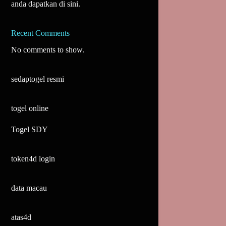
anda dapatkan di sini.
Recent Comments
No comments to show.
sedaptogel resmi
togel online
Togel SDY
token4d login
data macau
atas4d