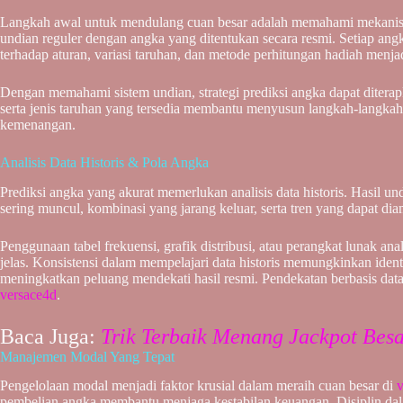
Langkah awal untuk mendulang cuan besar adalah memahami mekani
undian reguler dengan angka yang ditentukan secara resmi. Setiap ang
terhadap aturan, variasi taruhan, dan metode perhitungan hadiah menjad
Dengan memahami sistem undian, strategi prediksi angka dapat diterapk
serta jenis taruhan yang tersedia membantu menyusun langkah-langkah
kemenangan.
Analisis Data Historis & Pola Angka
Prediksi angka yang akurat memerlukan analisis data historis. Hasil
sering muncul, kombinasi yang jarang keluar, serta tren yang dapat dia
Penggunaan tabel frekuensi, grafik distribusi, atau perangkat lunak 
jelas. Konsistensi dalam mempelajari data historis memungkinkan ident
meningkatkan peluang mendekati hasil resmi. Pendekatan berbasis data 
versace4d
.
Baca Juga:
Trik Terbaik Menang Jackpot Besa
Manajemen Modal Yang Tepat
Pengelolaan modal menjadi faktor krusial dalam meraih cuan besar di
v
pembelian angka membantu menjaga kestabilan keuangan. Disiplin da