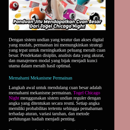
Dengan sistem undian yang teratur dan akses digital
yang mudah, permainan ini memungkinkan strategi
yang tepat untuk meningkatkan peluang meraih cuan
besar. Pendekatan disiplin, analisis data yang akurat,
dan manajemen modal yang bijak menjadi kunci
utama dalam meraih hasil optimal.
Memahami Mekanisme Permainan
Langkah awal untuk mendulang cuan besar adalah
memahami mekanisme permainan.
Togel Chicago
Night
menggunakan sistem undian reguler dengan
angka yang ditentukan secara resmi. Setiap angka
memiliki probabilitas tertentu sehingga pemahaman
terhadap aturan, variasi taruhan, dan metode
perhitungan hadiah menjadi penting.