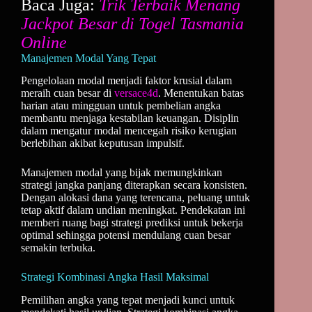
Baca Juga:
Trik Terbaik Menang
Jackpot Besar di Togel Tasmania
Online
Manajemen Modal Yang Tepat
Pengelolaan modal menjadi faktor krusial dalam
meraih cuan besar di
versace4d
. Menentukan batas
harian atau mingguan untuk pembelian angka
membantu menjaga kestabilan keuangan. Disiplin
dalam mengatur modal mencegah risiko kerugian
berlebihan akibat keputusan impulsif.
Manajemen modal yang bijak memungkinkan
strategi jangka panjang diterapkan secara konsisten.
Dengan alokasi dana yang terencana, peluang untuk
tetap aktif dalam undian meningkat. Pendekatan ini
memberi ruang bagi strategi prediksi untuk bekerja
optimal sehingga potensi mendulang cuan besar
semakin terbuka.
Strategi Kombinasi Angka Hasil Maksimal
Pemilihan angka yang tepat menjadi kunci untuk