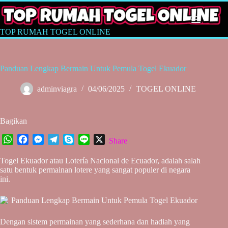
Skip
to
content
TOP RUMAH TOGEL ONLINE
Panduan Lengkap Bermain Untuk Pemula Togel Ekuador
adminviagra
04/06/2025
TOGEL ONLINE
Bagikan
W
F
M
T
S
L
X
Share
h
a
e
e
k
i
Togel Ekuador atau Lotería Nacional de Ecuador, adalah salah
a
c
s
l
y
n
satu bentuk permainan lotere yang sangat populer di negara
t
e
s
e
p
e
ini.
s
b
e
g
e
A
o
n
r
p
o
g
a
p
k
e
m
Dengan sistem permainan yang sederhana dan hadiah yang