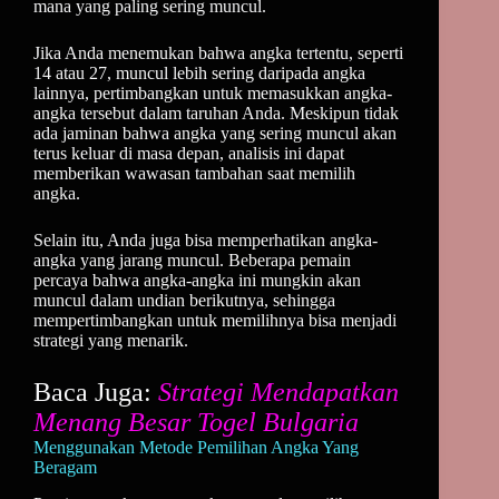
mana yang paling sering muncul.
Jika Anda menemukan bahwa angka tertentu, seperti
14 atau 27, muncul lebih sering daripada angka
lainnya, pertimbangkan untuk memasukkan angka-
angka tersebut dalam taruhan Anda. Meskipun tidak
ada jaminan bahwa angka yang sering muncul akan
terus keluar di masa depan, analisis ini dapat
memberikan wawasan tambahan saat memilih
angka.
Selain itu, Anda juga bisa memperhatikan angka-
angka yang jarang muncul. Beberapa pemain
percaya bahwa angka-angka ini mungkin akan
muncul dalam undian berikutnya, sehingga
mempertimbangkan untuk memilihnya bisa menjadi
strategi yang menarik.
Baca Juga:
Strategi Mendapatkan
Menang Besar Togel Bulgaria
Menggunakan Metode Pemilihan Angka Yang
Beragam