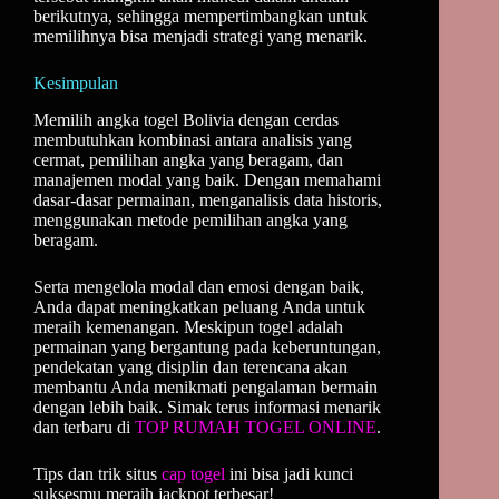
berikutnya, sehingga mempertimbangkan untuk
memilihnya bisa menjadi strategi yang menarik.
Kesimpulan
Memilih angka togel Bolivia dengan cerdas
membutuhkan kombinasi antara analisis yang
cermat, pemilihan angka yang beragam, dan
manajemen modal yang baik. Dengan memahami
dasar-dasar permainan, menganalisis data historis,
menggunakan metode pemilihan angka yang
beragam.
Serta mengelola modal dan emosi dengan baik,
Anda dapat meningkatkan peluang Anda untuk
meraih kemenangan. Meskipun togel adalah
permainan yang bergantung pada keberuntungan,
pendekatan yang disiplin dan terencana akan
membantu Anda menikmati pengalaman bermain
dengan lebih baik. Simak terus informasi menarik
dan terbaru di
TOP RUMAH TOGEL ONLINE
.
Tips dan trik situs
cap togel
ini bisa jadi kunci
suksesmu meraih jackpot terbesar!