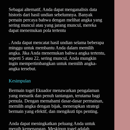
Sebagai alternatif, Anda dapat menganalisis data
historis dari hasil undian sebelumnya. Banyak
pemain percaya bahwa dengan melihat angka yang
sering muncul atau yang jarang muncul, mereka
dapat menemukan pola tertentu
. Anda dapat mencatat hasil undian selama beberapa
minggu untuk membantu Anda dalam memilih
angka. Jika Anda menemukan bahwa angka tertentu,
seperti 5 atau 22, sering muncul, Anda mungkin
ingin mempertimbangkan untuk memilih angka-
angka tersebut.
Kesimpulan
Bermain togel Ekuador menawarkan pengalaman
yang menarik dan penuh tantangan, terutama bagi
pemula. Dengan memahami dasar-dasar permainan,
memilih angka dengan bijak, menerapkan strategi
bermain yang efektif, dan mengikuti tips penting.
Anda dapat meningkatkan peluang Anda untuk
meraih kemenangan. Meskipun togel adalah