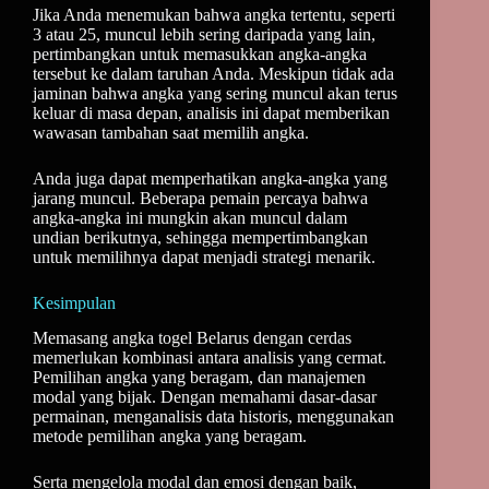
Jika Anda menemukan bahwa angka tertentu, seperti
3 atau 25, muncul lebih sering daripada yang lain,
pertimbangkan untuk memasukkan angka-angka
tersebut ke dalam taruhan Anda. Meskipun tidak ada
jaminan bahwa angka yang sering muncul akan terus
keluar di masa depan, analisis ini dapat memberikan
wawasan tambahan saat memilih angka.
Anda juga dapat memperhatikan angka-angka yang
jarang muncul. Beberapa pemain percaya bahwa
angka-angka ini mungkin akan muncul dalam
undian berikutnya, sehingga mempertimbangkan
untuk memilihnya dapat menjadi strategi menarik.
Kesimpulan
Memasang angka togel Belarus dengan cerdas
memerlukan kombinasi antara analisis yang cermat.
Pemilihan angka yang beragam, dan manajemen
modal yang bijak. Dengan memahami dasar-dasar
permainan, menganalisis data historis, menggunakan
metode pemilihan angka yang beragam.
Serta mengelola modal dan emosi dengan baik,