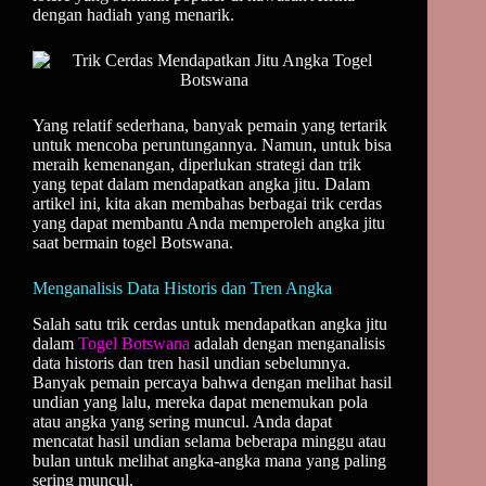
dengan hadiah yang menarik.
Yang relatif sederhana, banyak pemain yang tertarik
untuk mencoba peruntungannya. Namun, untuk bisa
meraih kemenangan, diperlukan strategi dan trik
yang tepat dalam mendapatkan angka jitu. Dalam
artikel ini, kita akan membahas berbagai trik cerdas
yang dapat membantu Anda memperoleh angka jitu
saat bermain togel Botswana.
Menganalisis Data Historis dan Tren Angka
Salah satu trik cerdas untuk mendapatkan angka jitu
dalam
Togel Botswana
adalah dengan menganalisis
data historis dan tren hasil undian sebelumnya.
Banyak pemain percaya bahwa dengan melihat hasil
undian yang lalu, mereka dapat menemukan pola
atau angka yang sering muncul. Anda dapat
mencatat hasil undian selama beberapa minggu atau
bulan untuk melihat angka-angka mana yang paling
sering muncul.