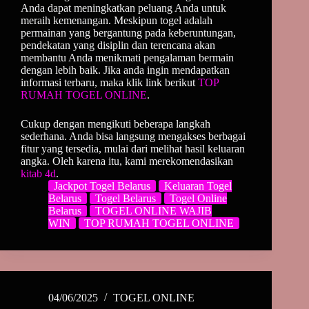
Anda dapat meningkatkan peluang Anda untuk
meraih kemenangan. Meskipun togel adalah
permainan yang bergantung pada keberuntungan,
pendekatan yang disiplin dan terencana akan
membantu Anda menikmati pengalaman bermain
dengan lebih baik. Jika anda ingin mendapatkan
informasi terbaru, maka klik link berikut
TOP
RUMAH TOGEL ONLINE
.
Cukup dengan mengikuti beberapa langkah
sederhana. Anda bisa langsung mengakses berbagai
fitur yang tersedia, mulai dari melihat hasil keluaran
angka. Oleh karena itu, kami merekomendasikan
kitab 4d
.
Jackpot Togel Belarus
Keluaran Togel
Belarus
Togel Belarus
Togel Online
Belarus
TOGEL ONLINE WAJIB
WIN
TOP RUMAH TOGEL ONLINE
04/06/2025
TOGEL ONLINE