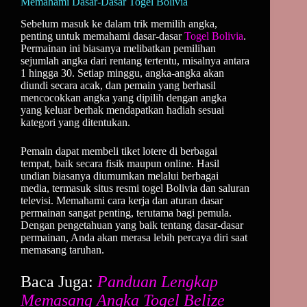
Memahami Dasar-Dasar Togel Bolivia
Sebelum masuk ke dalam trik memilih angka,
penting untuk memahami dasar-dasar
Togel Bolivia
.
Permainan ini biasanya melibatkan pemilihan
sejumlah angka dari rentang tertentu, misalnya antara
1 hingga 30. Setiap minggu, angka-angka akan
diundi secara acak, dan pemain yang berhasil
mencocokkan angka yang dipilih dengan angka
yang keluar berhak mendapatkan hadiah sesuai
kategori yang ditentukan.
Pemain dapat membeli tiket lotere di berbagai
tempat, baik secara fisik maupun online. Hasil
undian biasanya diumumkan melalui berbagai
media, termasuk situs resmi togel Bolivia dan saluran
televisi. Memahami cara kerja dan aturan dasar
permainan sangat penting, terutama bagi pemula.
Dengan pengetahuan yang baik tentang dasar-dasar
permainan, Anda akan merasa lebih percaya diri saat
memasang taruhan.
Baca Juga:
Panduan Lengkap
Memasang Angka Togel Belize