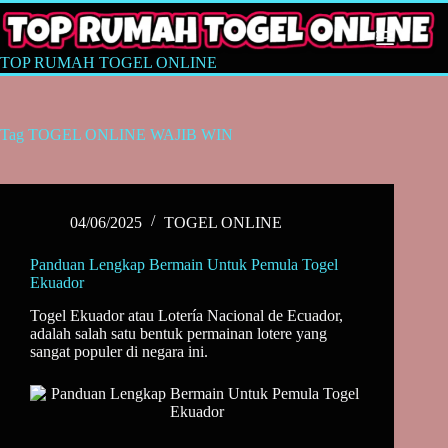
Skip
to
content
TOP RUMAH TOGEL ONLINE
Tag
TOGEL ONLINE WAJIB WIN
04/06/2025
TOGEL ONLINE
Panduan Lengkap Bermain Untuk Pemula Togel
Ekuador
Togel Ekuador atau Lotería Nacional de Ecuador,
adalah salah satu bentuk permainan lotere yang
sangat populer di negara ini.