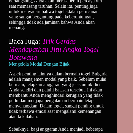
berlangsung, Anda akan merasa lebih percaya diri
saat memasang taruhan. Selain itu, penting juga
untuk menyadari bahwa togel adalah permainan
yang sangat bergantung pada keberuntungan,
sehingga tidak ada jaminan bahwa Anda akan
menang.
Baca Juga:
Trik Cerdas
Mendapatkan Jitu Angka Togel
Botswana
Mengelola Modal Dengan Bijak
Aspek penting lainnya dalam bermain togel Bulgaria
adalah manajemen modal yang baik. Sebelum mulai
bermain, tetapkan anggaran yang jelas untuk diri
Anda sendiri dan patuhi batasan tersebut. Ini akan
membantu Anda menghindari kerugian yang tidak
perlu dan menjaga pengalaman bermain tetap
menyenangkan. Dalam togel, sangat penting untuk
tidak terbawa emosi saat mengalami kemenangan
atau kekalahan.
Sebaiknya, bagi anggaran Anda menjadi beberapa