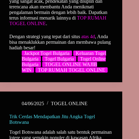
yang sangat acak, pendekatan yang disiplin dan
terencana akan membantu Anda menikmati
pengalaman bermain dengan lebih baik. Dapatkan
terus informasi menarik lainnya di
TOP RUMAH
TOGEL ONLINE
.
Dengan strategi yang tepat dari situs
atas 4d
, Anda
bisa menaklukkan permainan dan membawa pulang
hadiah besar!
Jackpot Togel Bulgaria
Keluaran Togel
Bulgaria
Togel Bulgaria
Togel Online
Bulgaria
TOGEL ONLINE WAJIB
WIN
TOP RUMAH TOGEL ONLINE
04/06/2025
TOGEL ONLINE
Trik Cerdas Mendapatkan Jitu Angka Togel
Botswana
Togel Botswana adalah salah satu bentuk permainan
lotere yang semakin populer di kawasan Afrika