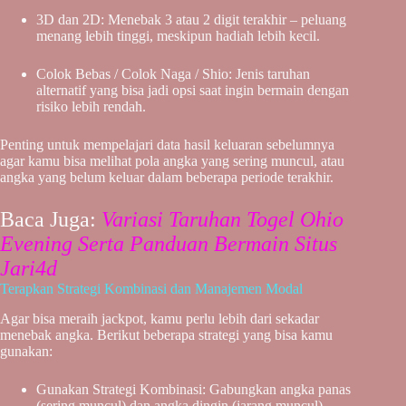
3D dan 2D: Menebak 3 atau 2 digit terakhir – peluang
menang lebih tinggi, meskipun hadiah lebih kecil.
Colok Bebas / Colok Naga / Shio: Jenis taruhan
alternatif yang bisa jadi opsi saat ingin bermain dengan
risiko lebih rendah.
Penting untuk mempelajari data hasil keluaran sebelumnya
agar kamu bisa melihat pola angka yang sering muncul, atau
angka yang belum keluar dalam beberapa periode terakhir.
Baca Juga:
Variasi Taruhan Togel Ohio
Evening Serta Panduan Bermain Situs
Jari4d
Terapkan Strategi Kombinasi dan Manajemen Modal
Agar bisa meraih jackpot, kamu perlu lebih dari sekadar
menebak angka. Berikut beberapa strategi yang bisa kamu
gunakan:
Gunakan Strategi Kombinasi: Gabungkan angka panas
(sering muncul) dan angka dingin (jarang muncul)