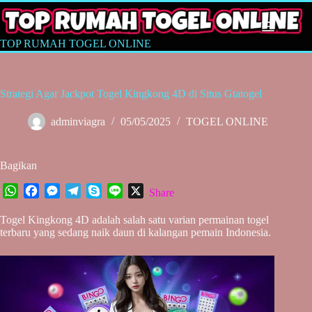
Skip
to
content
TOP RUMAH TOGEL ONLINE
Strategi Agar Jackpot Togel Kingkong 4D di Situs Gtatogel
adminviagra
05/05/2025
TOGEL ONLINE
Bagikan
W
F
M
T
S
L
X
Share
h
a
e
e
k
i
Togel Kingkong 4D adalah salah satu varian permainan togel
a
c
s
l
y
n
terbaru yang sedang naik daun di kalangan pemain Indonesia.
t
e
s
e
p
e
s
b
e
g
e
A
o
n
r
p
o
g
a
p
k
e
m